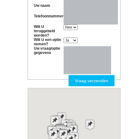
Uw naam
Telefoonnummer
Wilt U
teruggebeld
worden?
Wilt U een optie
nemen?
Uw vraag/optie
gegevens