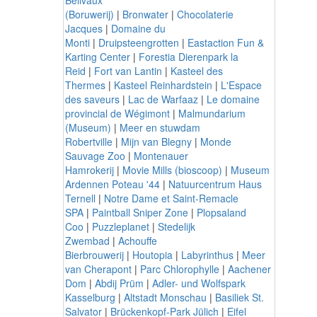
(Boruwerij)
|
Bronwater
|
Chocolaterie
Jacques
|
Domaine du
Monti
|
Druipsteengrotten
|
Eastaction Fun &
Karting Center
|
Forestia Dierenpark la
Reid
|
Fort van Lantin
|
Kasteel des
Thermes
|
Kasteel Reinhardstein
|
L'Espace
des saveurs
|
Lac de Warfaaz
|
Le domaine
provincial de Wégimont
|
Malmundarium
(Museum)
|
Meer en stuwdam
Robertville
|
Mijn van Blegny
|
Monde
Sauvage Zoo
|
Montenauer
Hamrokerij
|
Movie Mills (bioscoop)
|
Museum
Ardennen Poteau '44
|
Natuurcentrum Haus
Ternell
|
Notre Dame et Saint-Remacle
SPA
|
Paintball Sniper Zone
|
Plopsaland
Coo
|
Puzzleplanet
|
Stedelijk
Zwembad
|
Achouffe
Bierbrouwerij
|
Houtopia
|
Labyrinthus
|
Meer
van Cherapont
|
Parc Chlorophylle
|
Aachener
Dom
|
Abdij Prüm
|
Adler- und Wolfspark
Kasselburg
|
Altstadt Monschau
|
Basiliek St.
Salvator
|
Brückenkopf-Park Jülich
|
Eifel