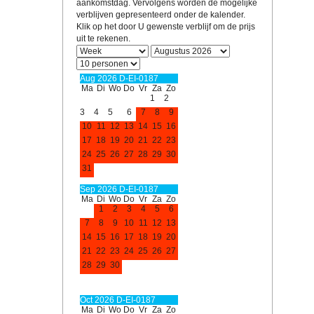
aankomstdag. Vervolgens worden de mogelijke
verblijven gepresenteerd onder de kalender.
Klik op het door U gewenste verblijf om de prijs
uit te rekenen.
Aug 2026 D-EI-0187
Ma
Di
Wo
Do
Vr
Za
Zo
1
2
3
4
5
6
7
8
9
10
11
12
13
14
15
16
17
18
19
20
21
22
23
24
25
26
27
28
29
30
31
Sep 2026 D-EI-0187
Ma
Di
Wo
Do
Vr
Za
Zo
1
2
3
4
5
6
7
8
9
10
11
12
13
14
15
16
17
18
19
20
21
22
23
24
25
26
27
28
29
30
Oct 2026 D-EI-0187
Ma
Di
Wo
Do
Vr
Za
Zo