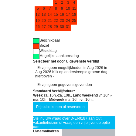
1
2
3
4
5
6
7
8
9
10
11
12
13
14
15
16
17
18
19
20
21
22
23
24
25
26
27
28
29
30
31
Beschikbaar
Bezet
Wisseldag
Mogelijke aankomstdag
Selecteer het door U gewenste verblijf
- Er zijn geen mogelijkheden in Aug 2026 in
Aug 2026 Klik op onderstreepte groene dag
hierboven -
- Er zijn geen gegevens gevonden -
Standaard Verblijfsduur:
Week
za. 16h.-za. 10h.,
Lang weekend
vr. 16h.-
ma. 10h.,
Midweek
ma. 16h.-vr. 10h..
Stel nu Uw vraag over D-EI-0187 aan Out!
vakantiehuizen of vraag een vrijblijvende optie
aan:
Uw emailadres