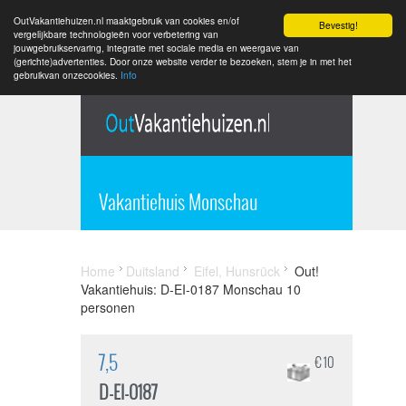
OutVakantiehuizen.nl maaktgebruik van cookies en/of
Bevestig!
vergelijkbare technologieën voor verbetering van
jouwgebruikservaring, integratie met sociale media en weergave van
(gerichte)advertenties. Door onze website verder te bezoeken, stem je in met het
gebruikvan onzecookies.
Info
Vakantiehuis Monschau
Home
Duitsland
Eifel, Hunsrück
Out!
Vakantiehuis: D-EI-0187 Monschau 10
personen
7,5
€ 10
D-EI-0187