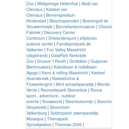
Zoo
|
Wildgehege Hellenthal
|
Abdij van
Clervaux
|
Kasteel van
Clervaux
|
Binnenspeeltuin
Kinderstad
|
Bisschopsmolen
|
Boerengolf de
Vrouwenheide
|
Bonnefantenmuseum
|
Chocolade
Fabriek
|
Discovery Center
Continium
|
Drielandenpunt
|
eXplorion
science center
|
Familiepretpark de
Valkenier
|
Fun Valley Maastricht
(dagstrand)
|
GaiaPark Kerkrade
Zoo
|
Groeve 't Rooth
|
Grotbiken
|
Gulpener
Bierbrouwerij
|
Kabelbaan & rodelbaan
Agogo
|
Kano & rafting Maastricht
|
Kasteel
Hoensbroek
|
Kasteelruïne &
Fluweelengrot
|
Minli schaatsparadijs
|
Mondo
Verde
|
Recreatiepark Steinerbos
|
Rocca
sport-, adventure-, outdoor
events
|
Snowworld
|
Steenkolenmijn
|
Stoomtrein
Simpelveld
|
Stoomtrein
Valkenburg
|
Subtropisch zwemparadijs
Mosaqua
|
Themapark
Sprookjesbos
|
Thermae 2000
|