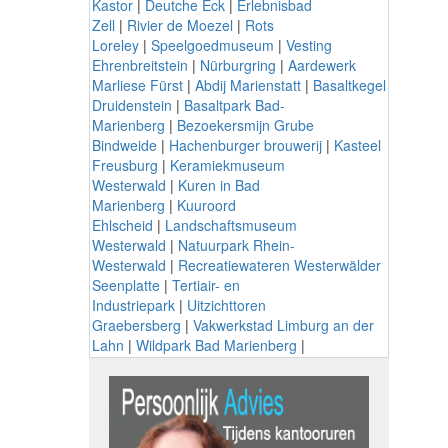
Kastor
|
Deutche Eck
|
Erlebnisbad
Zell
|
Rivier de Moezel
|
Rots
Loreley
|
Speelgoedmuseum
|
Vesting
Ehrenbreitstein
|
Nürburgring
|
Aardewerk
Marliese Fürst
|
Abdij Marienstatt
|
Basaltkegel
Druidenstein
|
Basaltpark Bad-
Marienberg
|
Bezoekersmijn Grube
Bindweide
|
Hachenburger brouwerij
|
Kasteel
Freusburg
|
Keramiekmuseum
Westerwald
|
Kuren in Bad
Marienberg
|
Kuuroord
Ehlscheid
|
Landschaftsmuseum
Westerwald
|
Natuurpark Rhein-
Westerwald
|
Recreatiewateren Westerwälder
Seenplatte
|
Tertiair- en
Industriepark
|
Uitzichttoren
Graebersberg
|
Vakwerkstad Limburg an der
Lahn
|
Wildpark Bad Marienberg
|