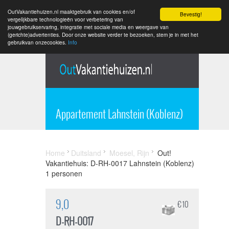
OutVakantiehuizen.nl maaktgebruik van cookies en/of
Bevestig!
vergelijkbare technologieën voor verbetering van
jouwgebruikservaring, integratie met sociale media en weergave van
(gerichte)advertenties. Door onze website verder te bezoeken, stem je in met het
gebruikvan onzecookies.
Info
Appartement Lahnstein (Koblenz)
Home
Duitsland
Moesel, Rijn
Out!
Vakantiehuis: D-RH-0017 Lahnstein (Koblenz)
1 personen
9,0
€ 10
D-RH-0017