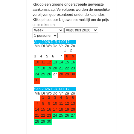
oblenz)
(Koblenz)
(Koblenz)in
(Koblenz)
(Koblenz)
(Koblenz)
(Koblenz)
(Koblenz)
(Kob
Klik op een groene onderstreepte gewenste
de winter
aankomstdag. Vervolgens worden de mogelijke
verblijven gepresenteerd onder de kalender.
Klik op het door U gewenste verblijf om de prijs
uit te rekenen.
Aug 2026 D-RH-0017
Ma
Di
Wo
Do
Vr
Za
Zo
1
2
3
4
5
6
7
8
9
10
11
12
13
14
15
16
17
18
19
20
21
22
23
24
25
26
27
28
29
30
31
Sep 2026 D-RH-0017
Ma
Di
Wo
Do
Vr
Za
Zo
1
2
3
4
5
6
7
8
9
10
11
12
13
14
15
16
17
18
19
20
21
22
23
24
25
26
27
28
29
30