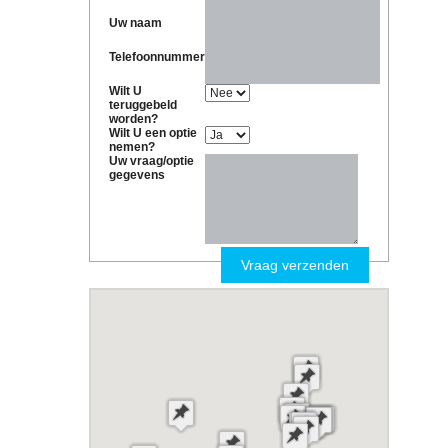
Uw naam
Telefoonnummer
Wilt U
teruggebeld
worden?
Wilt U een optie
nemen?
Uw vraag/optie
gegevens