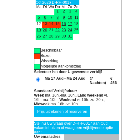
Oct 2026 D-RH-0017
Ma
Di
Wo
Do
Vr
Za
Zo
1
2
3
4
5
6
7
8
9
10
11
12
13
14
15
16
17
18
19
20
21
22
23
24
25
26
27
28
29
30
31
Beschikbaar
Bezet
Wisseldag
Mogelijke aankomstdag
Selecteer het door U gewenste verblijf
Ma 17 Aug - Ma 24 Aug
(7
€
Nachten)
456
Standaard Verblijfsduur:
Week
ma. 16h.-ma. 10h.,
Lang weekend
vr.
16h.-ma. 10h.,
Weekend
vr. 16h.-zo. 20h.,
Midweek
ma. 16h.-vr. 10h..
Stel nu Uw vraag over D-RH-0017 aan Out!
vakantiehuizen of vraag een vrijblijvende optie
aan:
Uw emailadres