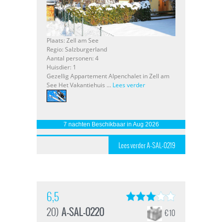
Plaats: Zell am See
Regio: Salzburgerland
Aantal personen: 4
Huisdier: 1
Gezellig Appartement Alpenchalet in Zell am
See Het Vakantiehuis ...
Lees verder
7 nachten Beschikbaar in Aug 2026
Lees verder A-SAL-0219
6,5
20)
A-SAL-0220
€ 10