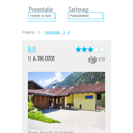
Presentatie:
Sortering:
Pagina: - 1 - ,
Volgende
,
3
,
4
8,0
1)
A-TIR-0701
€ 10
Plaats: Neustift im Stubaital