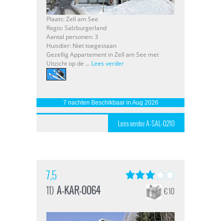
Plaats: Zell am See
Regio: Salzburgerland
Aantal personen: 3
Huisdier: Niet toegestaan
Gezellig Appartement in Zell am See met
Uitzicht op de ...
Lees verder
7 nachten Beschikbaar in Aug 2026
Lees verder A-SAL-0210
7,5
11)
A-KAR-0064
€ 10