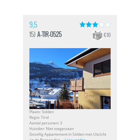
9,5
15)
A-TIR-0525
€ 10
Plaats: Sölden
Regio: Tirol
Aantal personen: 3
Huisdier: Niet toegestaan
Gezellig Appartement in Sölden met Uitzicht
op de Bergen Het ...
Lees verder