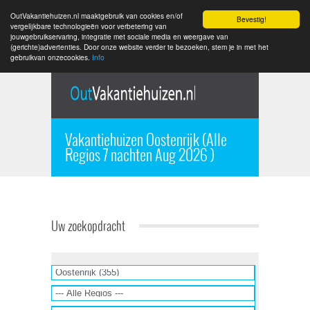
OutVakantiehuizen.nl maaktgebruik van cookies en/of
Bevestig!
vergelijkbare technologieën voor verbetering van
jouwgebruikservaring, integratie met sociale media en weergave van
(gerichte)advertenties. Door onze website verder te bezoeken, stem je in met het
gebruikvan onzecookies.
Info
Vakantiehuizen Oostenrijk (Alle
Regios 7 nachten Aug 2026 )
Uw zoekopdracht