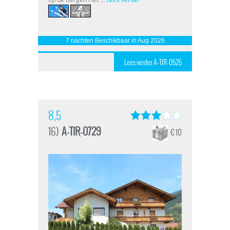
7 nachten Beschikbaar in Aug 2026
Lees verder A-TIR-0525
8,5
16)
A-TIR-0729
€ 10