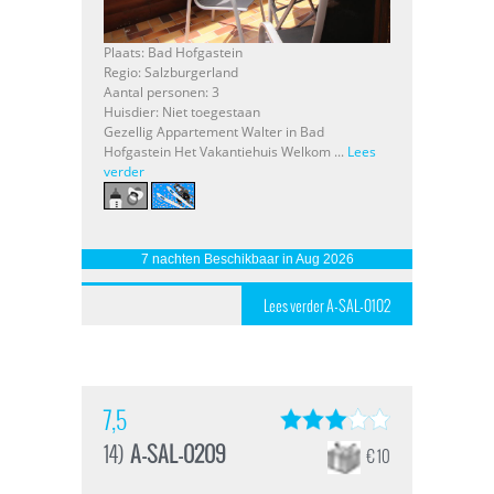
Plaats: Bad Hofgastein
Regio: Salzburgerland
Aantal personen: 3
Huisdier: Niet toegestaan
Gezellig Appartement Walter in Bad
Hofgastein Het Vakantiehuis Welkom ...
Lees
verder
7 nachten Beschikbaar in Aug 2026
Lees verder A-SAL-0102
7,5
14)
A-SAL-0209
€ 10