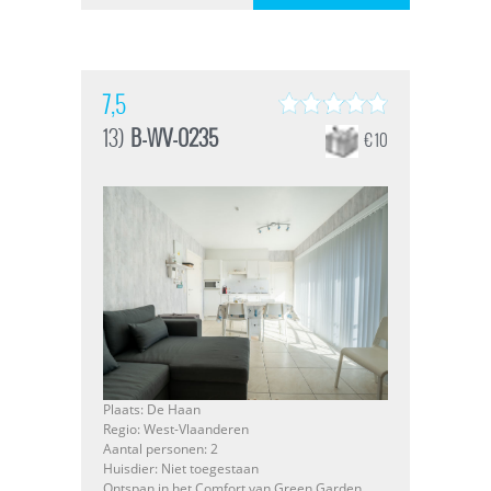
7,5
13)
B-WV-0235
€ 10
Plaats: De Haan
Regio: West-Vlaanderen
Aantal personen: 2
Huisdier: Niet toegestaan
Ontspan in het Comfort van Green Garden