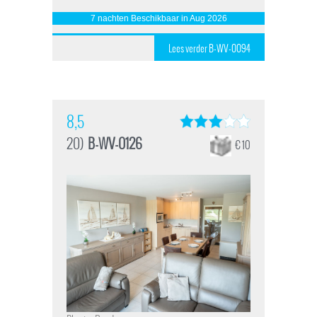
7 nachten Beschikbaar in Aug 2026
Lees verder B-WV-0094
8,5
20)
B-WV-0126
€ 10