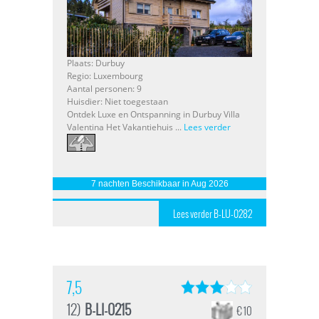
Plaats: Durbuy
Regio: Luxembourg
Aantal personen: 9
Huisdier: Niet toegestaan
Ontdek Luxe en Ontspanning in Durbuy Villa
Valentina Het Vakantiehuis ...
Lees verder
7 nachten Beschikbaar in Aug 2026
Lees verder B-LU-0282
7,5
12)
B-LI-0215
€ 10