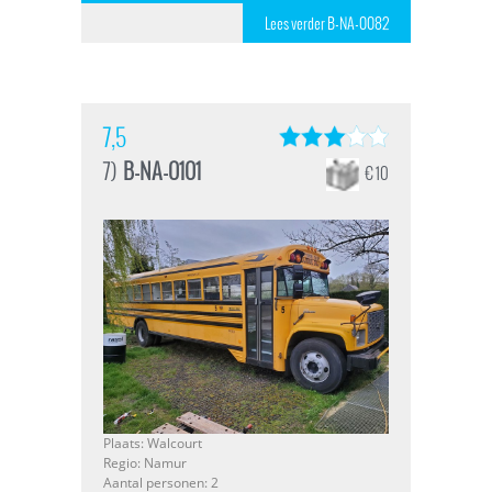
Lees verder B-NA-0082
7,5
7)
B-NA-0101
€ 10
Plaats: Walcourt
Regio: Namur
Aantal personen: 2