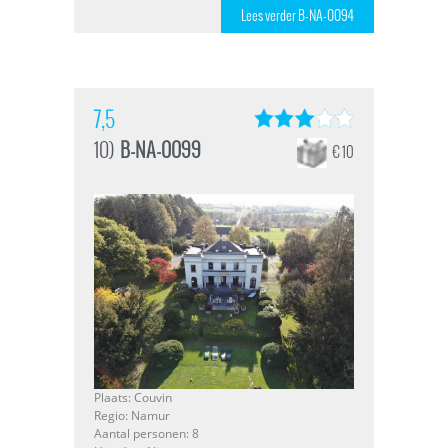
Lees verder B-NA-0094
7,5
10)
B-NA-0099
€ 10
Plaats: Couvin
Regio: Namur
Aantal personen: 8