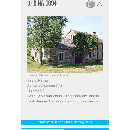
9)
B-NA-0094
€ 10
Plaats: Mesnil-Saint-Blaise
Regio: Namur
Aantal personen: 6 / 8
Huisdier: 2
Gezellig Vakantiehuis Gîte rural Mamijana in
de Ardennen Het Vakantiehuis ...
Lees verder
7 nachten Beschikbaar in Aug 2026