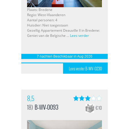
Plaats: Bredene
Regio: West-Vlaanderen
Aantal personen: 4
Huisdier: Niet toegestaan
Gezellig Appartement Deauville II in Bredene:
Geniet van de Belgische ...
Lees verder
7 nachten Beschikbaar in Aug 2026
Lees verder B-WV-0230
8,5
18)
B-WV-0093
€ 10