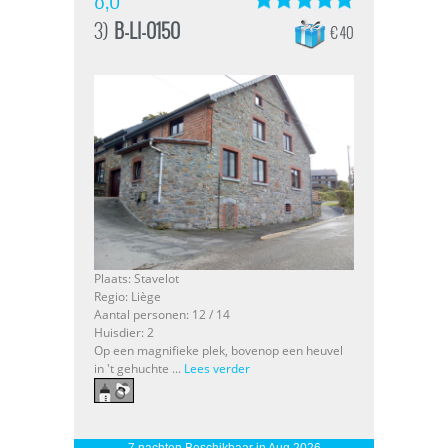
3)
B-LI-0150
€ 40
Plaats: Stavelot
Regio: Liège
Aantal personen: 12 / 14
Huisdier: 2
Op een magnifieke plek, bovenop een heuvel
in 't gehuchte ...
Lees verder
7 nachten Beschikbaar in Aug 2026