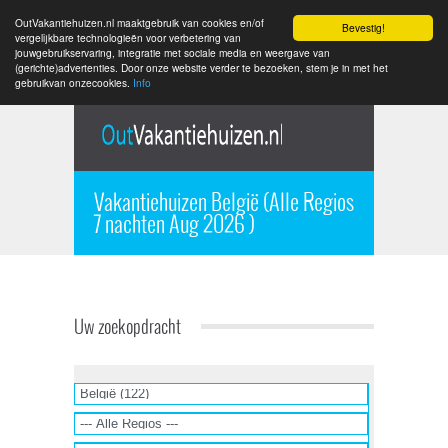
OutVakantiehuizen.nl maaktgebruik van cookies en/of
Bevestig!
vergelijkbare technologieën voor verbetering van
jouwgebruikservaring, integratie met sociale media en weergave van
(gerichte)advertenties. Door onze website verder te bezoeken, stem je in met het
gebruikvan onzecookies.
Info
Vakantiehuizen België (Alle Regios
7 nachten Aug 2026 )
Uw zoekopdracht