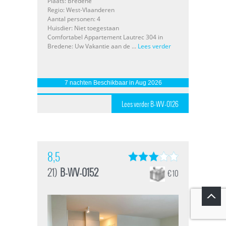
Plaats: Bredene
Regio: West-Vlaanderen
Aantal personen: 4
Huisdier: Niet toegestaan
Comfortabel Appartement Lautrec 304 in
Bredene: Uw Vakantie aan de ...
Lees verder
7 nachten Beschikbaar in Aug 2026
Lees verder B-WV-0126
8,5
21)
B-WV-0152
€ 10