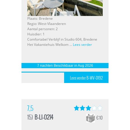
Plaats: Bredene
Regio: West-Vlaanderen
Aantal personen: 2
Huisdier: 1
Comfortabel Verblijf in Studio 604, Bredene
Het Vakantiehuis Welkom ...
Lees verder
7 nachten Beschikbaar in Aug 2026
Lees verder B-WV-0192
7,5
15)
B-LI-0214
€ 10