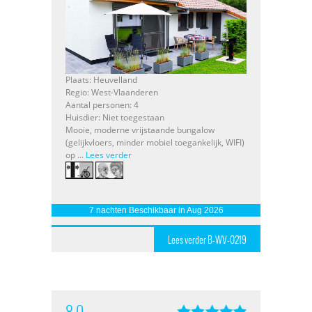
Plaats: Heuvelland
Regio: West-Vlaanderen
Aantal personen: 4
Huisdier: Niet toegestaan
Mooie, moderne vrijstaande bungalow
(gelijkvloers, minder mobiel toegankelijk, WIFI)
op ...
Lees verder
7 nachten Beschikbaar in Aug 2026
Lees verder B-WV-0219
8,0