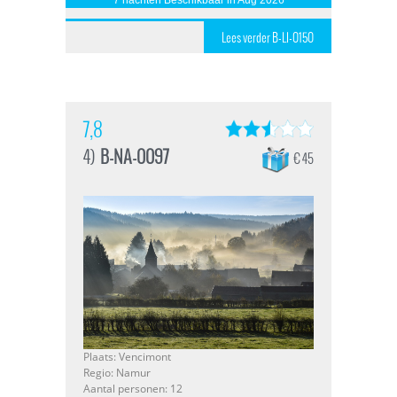
Lees verder B-LI-0150
7,8
4)
B-NA-0097
€ 45
Plaats: Vencimont
Regio: Namur
Aantal personen: 12