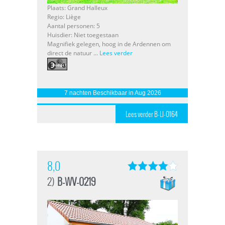
Plaats: Grand Halleux
Regio: Liège
Aantal personen: 5
Huisdier: Niet toegestaan
Magnifiek gelegen, hoog in de Ardennen om
direct de natuur ...
Lees verder
7 nachten Beschikbaar in Aug 2026
Lees verder B-LI-0164
8,0
2)
B-WV-0219