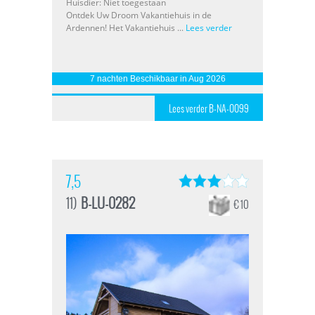
Huisdier: Niet toegestaan
Ontdek Uw Droom Vakantiehuis in de
Ardennen! Het Vakantiehuis ...
Lees verder
7 nachten Beschikbaar in Aug 2026
Lees verder B-NA-0099
7,5
11)
B-LU-0282
€ 10