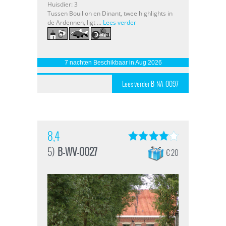
Huisdier: 3
Tussen Bouillon en Dinant, twee highlights in
de Ardennen, ligt ...
Lees verder
7 nachten Beschikbaar in Aug 2026
Lees verder B-NA-0097
8,4
5)
B-WV-0027
€ 20