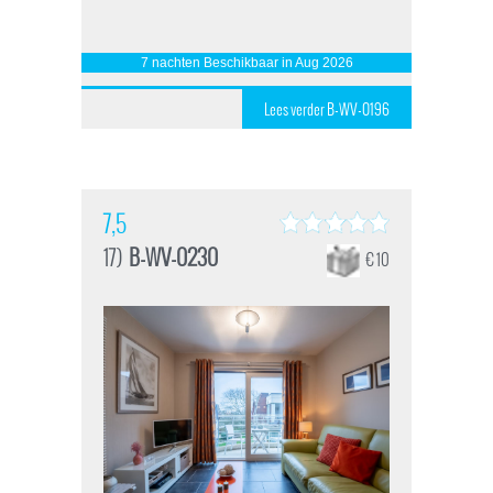
7 nachten Beschikbaar in Aug 2026
Lees verder B-WV-0196
7,5
17)
B-WV-0230
€ 10