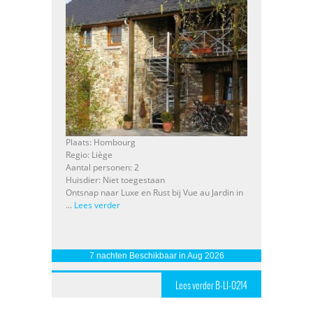
Plaats: Hombourg
Regio: Liège
Aantal personen: 2
Huisdier: Niet toegestaan
Ontsnap naar Luxe en Rust bij Vue au Jardin in
...
Lees verder
7 nachten Beschikbaar in Aug 2026
Lees verder B-LI-0214