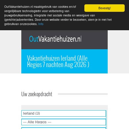
OutVakantiehuizen.nl maaktgebruik van cookies en/of
Bevestig!
vergelijkbare technologieën voor verbetering van
jouwgebruikservaring, integratie met sociale media en weergave van
(gerichte)advertenties. Door onze website verder te bezoeken, stem je in met het
gebruikvan onzecookies.
Info
Vakantiehuizen Ierland (Alle
Regios 7 nachten Aug 2026 )
Uw zoekopdracht