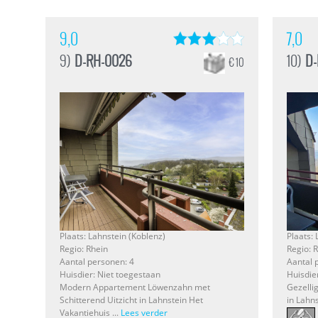
9,0
7,0
9)
D-RH-0026
10)
D
€ 10
Plaats: Lahnstein (Koblenz)
Plaats:
Regio: Rhein
Regio: 
Aantal personen: 4
Aantal 
Huisdier: Niet toegestaan
Huisdie
Modern Appartement Löwenzahn met
Gezelli
Schitterend Uitzicht in Lahnstein Het
in Lahns
Vakantiehuis ...
Lees verder