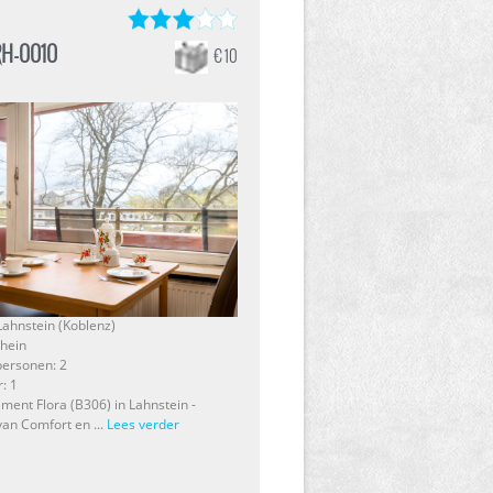
RH-0010
€ 10
 Lahnstein (Koblenz)
Rhein
personen: 2
: 1
ment Flora (B306) in Lahnstein -
van Comfort en ...
Lees verder