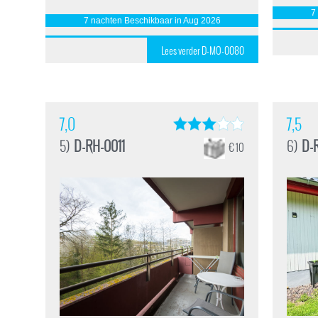
7
7 nachten Beschikbaar in Aug 2026
Lees verder D-MO-0080
7,0
7,5
5)
D-RH-0011
6)
D-
€ 10