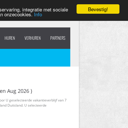
Bevestig!
ervaring, integratie met sociale
van onzecookies.
Info
HUREN
VERHUREN
PARTNERS
ten Aug 2026 )
oor U geselecteerde vakantieverblijf van 7
land Duitsland. U selecteerde