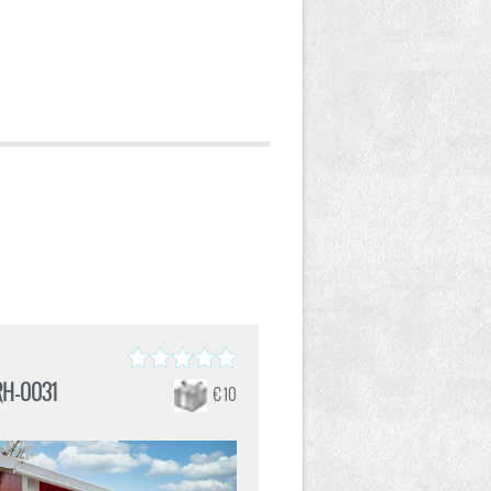
RH-0031
€ 10