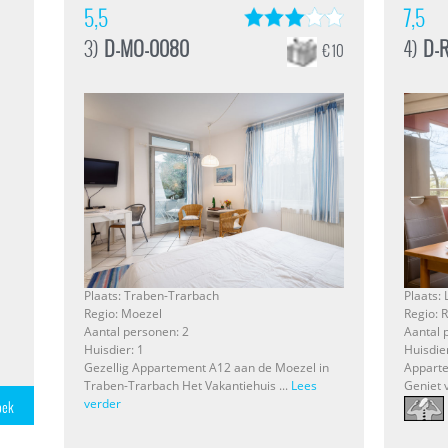
5,5
7,5
3)
D-MO-0080
4)
D-
€ 10
Plaats: Traben-Trarbach
Plaats:
Regio: Moezel
Regio: 
Aantal personen: 2
Aantal 
Huisdier: 1
Huisdier
Gezellig Appartement A12 aan de Moezel in
Apparte
Traben-Trarbach Het Vakantiehuis ...
Lees
Geniet 
verder