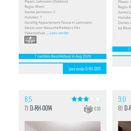
Plaats: Lahnstein (Koblenz)
Plaats:
Regio: Rhein
Regio: 
Aantal personen: 2
Aantal 
Huisdier: 1
Huisdie
Gezellig Appartement Fauna in Lahnstein:
Geniet 
Ideaal voor Natuurliefhebbers Het
bij Klein
Vakantiehuis ...
Lees verder
7
7 nachten Beschikbaar in Aug 2026
Lees verder D-RH-0011
8,5
9,0
7)
D-RH-0014
8)
D-
€ 10