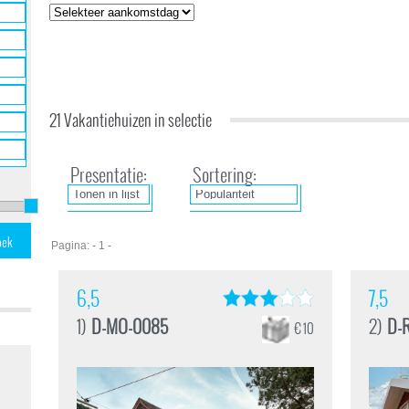
21 Vakantiehuizen in selectie
Presentatie:
Sortering:
Pagina: - 1 -
6,5
7,5
1)
D-MO-0085
2)
D-
€ 10