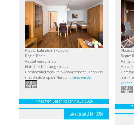
Plaats: Lahnstein (Koblenz)
Plaats:
Regio: Rhein
Regio: 
Aantal personen: 3
Aantal 
Huisdier: Niet toegestaan
Huisdie
Comfortabel Verblijf in Appartement Lahnhöhe
Comfort
met Uitzicht op de Natuur ...
Lees verder
met Prac
verder
7 nachten Beschikbaar in Aug 2026
7
Lees verder D-RH-0014