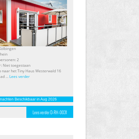
 Kölbingen
Rhein
personen: 2
r: Niet toegestaan
 naar het Tiny Haus Westerwald 16
ad ...
Lees verder
 nachten Beschikbaar in Aug 2026
Lees verder D-RH-0031