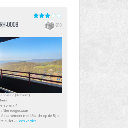
-RH-0008
€ 10
 Lahnstein (Koblenz)
Rhein
personen: 4
r: Niet toegestaan
g Appartement met Uitzicht op de Rijn
tein Het ...
Lees verder