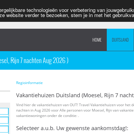
rgelijkbare technologieën voor verbetering van jouwgebruiks
ze website verder te bezoeken, stem je in met het gebruik
HOME
DUITSLAND
sel, Rijn 7 nachten Aug 2026 )
Regioinformatie
Vakantiehuizen Duitsland (Moesel, Rijn 7 nach
Vind hier de vakantiehuizen van OUT! Travel Vakantiehuizen voor het d
nachten in Aug 2026 voor Alle personen voor Moesel, Rijn van vakantie
vakantiewoningen onder de conditie: .
Selecteer a.u.b. Uw gewenste aankomstdag!: