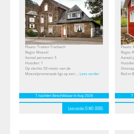
Plaats: Traben-Trarbach
Plaats:
Regio: Moezel
Regio: 
Aantal personen: 5
Aantal 
Huisdier: 1
Huisdie
Op slechts 50 meter van de
Ontsnap
Moezelpromenade ligt op een ...
Lees verder
Red in B
7 nachten Beschikbaar in Aug 2026
7
Lees verder D-MO-0085