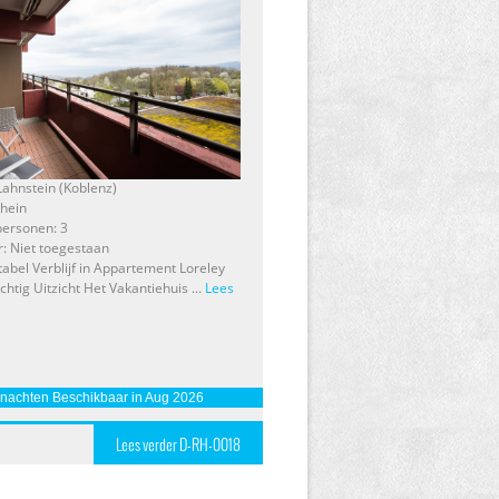
 Lahnstein (Koblenz)
Rhein
personen: 3
r: Niet toegestaan
abel Verblijf in Appartement Loreley
htig Uitzicht Het Vakantiehuis ...
Lees
 nachten Beschikbaar in Aug 2026
Lees verder D-RH-0018