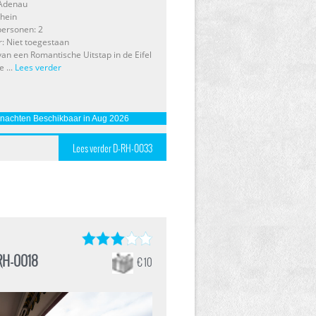
 Adenau
Rhein
personen: 2
r: Niet toegestaan
van een Romantische Uitstap in de Eifel
e ...
Lees verder
 nachten Beschikbaar in Aug 2026
Lees verder D-RH-0033
RH-0018
€ 10