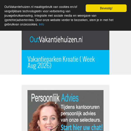
OutVakantiehuizen.nl maaktgebruik van cookies en/of
Bevestig!
vergelijkbare technologieën voor verbetering van
jouwgebruikservaring, integratie met sociale media en weergave van
(gerichte)advertenties. Door onze website verder te bezoeken, stem je in met het
gebruikvan onzecookies.
Info
Vakantieparken Kroatie ( Week
Aug 2026)