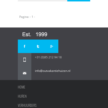
Pagina: - 1 -
+31 (0)85 212 94 18
info@outvakantiehuizen.nl
HOME
HUREN
VERHUURDERS