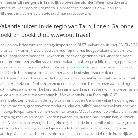
e mensen zijn nergens in Frankrijk zo tevreden als hier! Weer noordwaarts
omen we weer aan de Lot met al z'n prachtige chateau's en wijnhuizen.
Villeneuve
is een mooie oude stad met stadspoorten.
Vakantiehuizen in de regio van Tarn, Lot en Garonne
zoekt en boekt U op www.out.travel
oek en boek daarom snel een geinspecteerd OUT! -vakantiehuis met ANVR-/SGR
arantie in Frankrijk. Zoek, boek en huur op thema: budgetvakantiehuizen; luxe
illa's, zorgaccommodaties, vakantiehuizen voor gezinnen met kinderen; voor
enioren; voor een wellness vakantie; vakantiehuizen geschikt of aangepast voor
ebruikers van een rolstoel enz.. Zie onze
Specials
. Vergeet Uw vakantievoordeel
iet! Ook in het hoogseizoen in zomervakantie of wintersportvakantie,
erfstvakantie kerstvakantie, de krokus- en voorjaarvakantie, met Carnaval, met
asen, Hemelvaart, Pinksteren en in de meivakantie bieden onze aanbiedingen e
astminutes aantrekkelijke korting. In samenwerking met Weeronline presenteren
e de actuele weersverwachting bij Uw vakantiehuis in Frankrijk. OUT!
akantiehuizen biedt U in de regio van Tarn, Lot en Garonne vakantiewoningen,
ppartementen, groepsaccommodaties, chalets, villa's maar ook vakantieparken
en bungalowparken, mobilhomes en caravans. Met of zonder zwembad en in een
mgeving met volop mogelijkheden (wandelen, fietsen/mountainbiken, outdoor
nz.). Voor met z'n tweetjes, het gehele gezin of de hele familie of de hele groep
an vrienden en collega's om bijvoorbeeld te vergaderen eventueel inclusief
atering. Zie onze verhuurdersinformatie als U een vakantiehuis in Frankrijk wilt