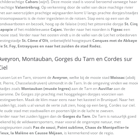
childerachtige
Cahors
(wijn!). Deze mooie stad is vooral beroemd vanwege haar
machtige
Valantrébrug
. Op verkenning door de vallei van deze machtige rivier
et aan weerszijden prachtige wijngaarden komt U langs prachte dorpjes/stadjes
troomopwaarts is de rivier ingesleten in de rotsen. Stap eens op een van de
ondvaartboten en bezoek, hoog op de falaise (rots) het pittoreske dorpje
St. Cirq
Lapopie
of het middeleeuwse
Cajarc
. Verder naar het noorden is
Figeac
een
ooie stad. Verder naar het oosten vindt u in de vallei van de Lot het onbedorven
estingstadje
St. Côme d'Olt
, onbetwijfeld hoogtepunt
Conques met de Abbaye
e St. Foy, Entrayques en naar het zuiden de stad Rodez.
Aveyron, Montauban, Gorges du Tarn en Cordes sur
Ciel
ussen Lot en Tarn, stroomt de
Aveyron
, welke bij de mooie stad
Moissac
(abdij
t. Pierre, Chasselasdruiven) uitmondt in de Tarn. In de omgeving vinden we mooi
tadjes zoals
Montauban (musée Ingres)
aan de Tarn en
Auvillar
aan de
aronne. De Gorges zijn prachtig met hooggelegen dorpjes voorzien van
estingwerken. Maak de klim maar eens naar het kasteel in Bruniquel. Naar het
uiden ligt, zoals u al vanuit de verte zult zien, hoog op een berg, Cordes sur ciel.
e oude stad met stadswallen en poorten lijkt in de lucht te zweven.
erder naar het zuiden liggen dan de
Gorges du Tarn
. De Tarn is natuurlijk goed
ekend bij de wildwatersporters, maar vooral de ongerepte natuur, met
hoogtepunten zoals
Pas de souci, Point sublime, Chaos de Montpellier-le
Vieux, la Malène en Causse Méjean
, is kenmerkend voor de regio.