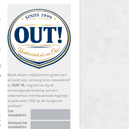
,
m
g
Maak alvast vrijblijvend en gratis een
s
account aan, ontvang onze nieuwsbrief
en
EUR 10,-
tegoed om bij de
eerstvolgende boeking van een
vakantiehuis met blauw kado-logootje
te gebruiken. Blijf op de hoogte en
profiteer!
Uw
e
emailadres
n
Herhaal Uw
r
emailadres