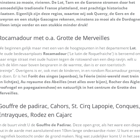
minstens zo mooie, rivieren. De Lot, Tarn en de Garonne stromen door het
gemoedelijke tradionele Franse platteland, met prachtige historische
laatsen. Eigenlijk zijn deze regios, waartoe wij ook Quercy, de Gers en de
Aveyron en een stukje Gascogne rekenen, minstens zo mooi als de Dordogne
lleen ietsje verder en een stukkie minder druk!
Rocamadour met o.a. Grotte de Merveilles
We beginnen gelijk maar met een van de hoogtepunten in het departement
Lot
.
De oude bedevaartplaats
Rocamadour
('Le lutin de Roquefraiche') is beroemd o
aar enige straat met oude huizen tegen de rotswand van een diep ravijn. wilt u
ich de klim naar boven bespraren in de warmte, dan is er een toeristisch
treintje". Overigens is er, ook met de kinderen, in en rondom Rocamadour genoe
e doen. Er is het
Forêt des singes (apenbos), la Féerie (mini-wereld met trein
n lichtjes), Au royaume des Abeilles (met alles over bijen), Rocher des Aigle
(roofvogel en papegaaienshow) en natuurlijk in het centrum de Grotte des
erveilles.
Gouffre de padirac, Cahors, St. Cirq Lapopie, Conques,
Entrayques, Rodez en Cajarc
n de buurt vindt U de
Gouffre de Padirac
. Deze open grot, als het ware een diep
ut in de aarde met aansluitend een 10km lange onderaardse rivier. U kunt er ee
agnifiek boottocht onder de grond maken. Nog wat zuidelijker komt U in het zee