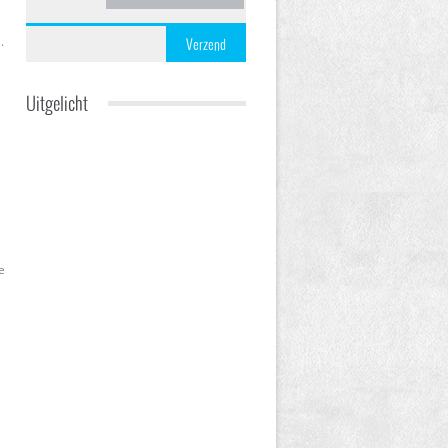
.
Verzend
Uitgelicht
e