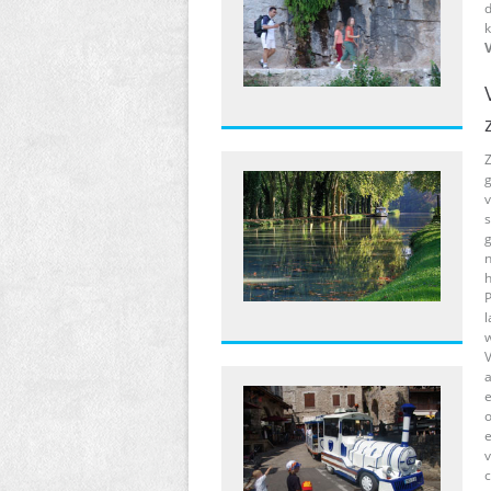
d
k
Z
g
v
s
g
n
h
P
l
w
V
a
o
e
v
c