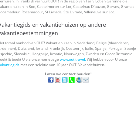
erhuren. In Frankrijk verhuurt OUT! in de regio van Tarn, Lot en Garonne o.a.
akantiehuizen in Boe, Castelmoron sur Lot, Castelnau D'auzan, Gorses, Gramat
ocamadour, Rocamadour, St Livrade, Ste Livrade, Villeneuve sur Lot.
Vakantiegids en vakantiehuizen op andere
vakantiebestemmingen
et totaal aanbod van OUT! Vakantiehuizen in Nederland, Belgie (Vlaanderen,
rdennen), Duitsland, Ierland, Frankrijk, Oostenrijk, Italie, Spanje, Portugal, Spanje
sjechie, Slowakije, Hongarije, Kroatie, Noorwegen, Zweden en Groot Brittannie
zoekt & boekt U via onze homepage
www.out.travel.
Wij hebben voor U onze
akantiegids
met een selektie van 10 jaar OUT! Vakantiehuizen.
Laten we contact houden!