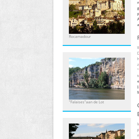
p
a
Rocamadour
h
z
"
t
e
M
"Falaises"aan de Lot
I
p
m