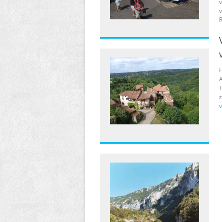
v
v
R
H
A
T
v