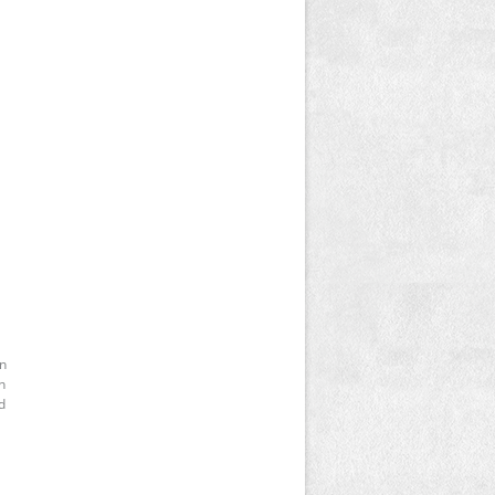
n
n
d