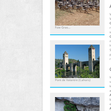
V
C
Foie Gras...
r
i
n
h
S
p
I
Pont de Valantre (Cahors)
v
k
b
e