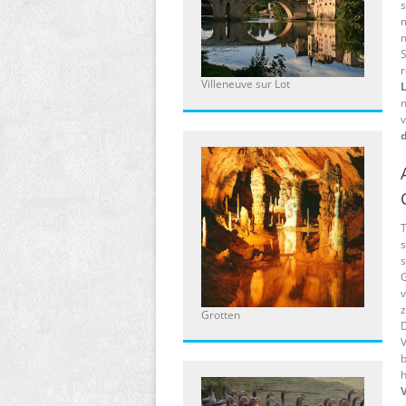
s
m
S
r
Villeneuve sur Lot
m
v
d
T
s
s
G
v
z
Grotten
D
V
b