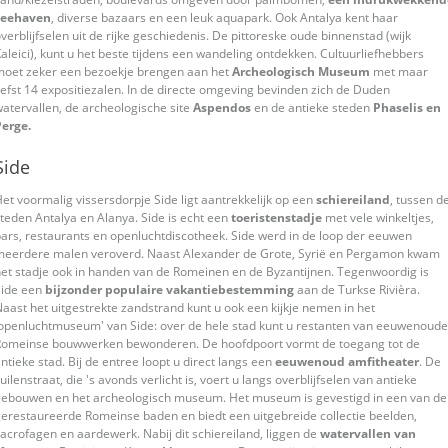
zeehaven
, diverse bazaars en een leuk aquapark. Ook Antalya kent haar
verblijfselen uit de rijke geschiedenis. De pittoreske oude binnenstad (wijk
aleici), kunt u het beste tijdens een wandeling ontdekken. Cultuurliefhebbers
moet zeker een bezoekje brengen aan het
Archeologisch Museum
met maar
iefst 14 expositiezalen. In de directe omgeving bevinden zich de Duden
atervallen, de archeologische site
Aspendos
en de antieke steden
Phaselis en
Perge.
Side
et voormalig vissersdorpje Side ligt aantrekkelijk op een
schiereiland
, tussen d
teden Antalya en Alanya. Side is echt een
toeristenstadje
met vele winkeltjes,
ars, restaurants en openluchtdiscotheek. Side werd in de loop der eeuwen
meerdere malen veroverd. Naast Alexander de Grote, Syrië en Pergamon kwam
et stadje ook in handen van de Romeinen en de Byzantijnen. Tegenwoordig is
Side een
bijzonder populaire vakantiebestemming
aan de Turkse Rivièra.
aast het uitgestrekte zandstrand kunt u ook een kijkje nemen in het
openluchtmuseum' van Side: over de hele stad kunt u restanten van eeuwenoude
Romeinse bouwwerken bewonderen. De hoofdpoort vormt de toegang tot de
ntieke stad. Bij de entree loopt u direct langs een
eeuwenoud amfitheater
. De
uilenstraat, die 's avonds verlicht is, voert u langs overblijfselen van antieke
gebouwen en het archeologisch museum. Het museum is gevestigd in een van de
erestaureerde Romeinse baden en biedt een uitgebreide collectie beelden,
acrofagen en aardewerk. Nabij dit schiereiland, liggen de
watervallen van