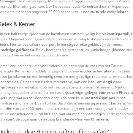
Manavgat
. De rivieren Kpray, Manavgat en Dragon zijn uitermate geschikt voor
vontuurlijke raftingtochten. Ook het eeuwenoude Romeinse theater Aspendos,
at plaats biedt aan ongeveer 20.000 bezoekers, is een
culturele trekpleister
.
Belek & Kemer
p een half uurtje rijden van de luchthaven van Antalya ligt het
vakantieparadijs
Belek. Omgeven door geurende pijnboom- en eucalyptusbossen en zandstraden,
indt u hier talloze vakantiedorpen. In het uitgestrekte gebied zijn de meest
prachtige golfbanen
. Belek heeft geen eigen centrum, winkelmogelijkheden zijn
r in Kadriye en het winkelcentrum Arcade.
emer was ooit een klein vissersdorpje gelegen aan de voet van het Taurus
ebergte. Kemer is inmiddels uitgegroeid tot een
moderne badplaats
, met een
rote jachthaven en een levendig centrum met gezellige restaurants, winkels, bar
n terrasjes. Gelegen ten zuiden van Antalya, aan een baai,
omringd door
pijnbossen
en het uitzicht op het Taurus gebergte is adembenemend. Rijdt u
ichting het zuiden, dan treft u het sprookjesachtige gelegen
ruïnes van Phaseli
ijdt u nog wat verder door dan vindt u de antieke
ruïnestad Olympos
in het
rootste nationale park van Turkije. Bijzonder is een uitstapje naar Chimaera. Na
en klim van zo'n 500 meter kunt u hier namelijk een sterk staaltje van moeder
atuur aanschouwen. U zal hier heel wat vuurtjes en vlammetjes uit de grond zie
'schieten': de zogenaamde eeuwig brandende vlam van
Chimaera
.
Duiken, Turkse Hamam, raften of jeepsafari?