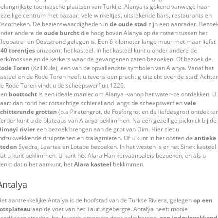
elangrijkste toeristische plaatsen van Turkije. Alanya is gekend vanwege haar
ezellige centrum met bazaar, vele winkeltjes, uitstekende bars, restaurants en
discotheken. De bezienswaardigheden in
de oude stad
zijn een aanrader. Bezoe
onder andere de
oude burcht
die hoog boven Alanya op de rotsen tussen het
leopatra- en Ooststrand gelegen is. Een 6 kilometer lange muur met maar liefst
40 torentjes
omzoomt het kasteel. In het kasteel kunt u onder andere de
kerk/moskee en de kerkers waar de gevangenen zaten bezoeken. Of bezoek de
Rode Toren
(Kzil Kule), een van de opvallendste symbolen van Alanya. Vanaf het
asteel en de Rode Toren heeft u tevens een prachtig uitzicht over de stad! Achter
e Rode Toren vindt u de scheepswerf uit 1226.
Een
boottocht
is een ideale manier om Alanya -vanop het water- te ontdekken. U
aart dan rond het rotsachtige schiereiland langs de scheepswerf en
vele
schitterende grotten
(o.a Piratengrot, de Fosforgrot en de liefdesgrot) ontdekken
erder kunt u de plateaus van Alanya beklimmen. Na een gezellige picknick bij de
imayi rivier
een bezoek brengen aan de grot van Dim. Hier ziet u
ndrukwekkende druipstenen en stalagmieten. Of u kunt in het oosten de
antieke
steden
Syedra, Leartes en Lotape bezoeken. In het westen is er het Sinek kasteel
at u kunt beklimmen. U kunt het AIara Han kervaanpaleis bezoeken, en als u
enkt dat u het aankunt, het
Alara kasteel
beklimmen.
Antalya
et aantrekkelijke Antalya is de hoofstad van de Turkse Riviera, gelegen
op een
rotsplateau
aan de voet van het Taurusgebergte. Antalya heeft mooie
zand/kiezelstraden, boulevards omgeven door palmbomen,
een indrukwekkend