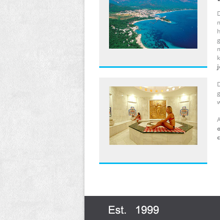
m
h
g
m
j
g
w
A