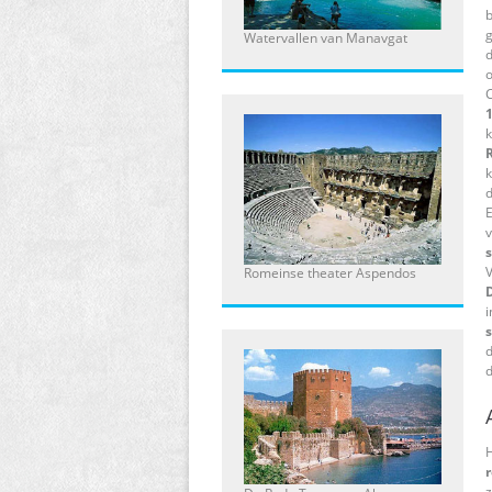
b
g
Watervallen van Manavgat
C
1
k
d
v
V
Romeinse theater Aspendos
D
i
d
d
H