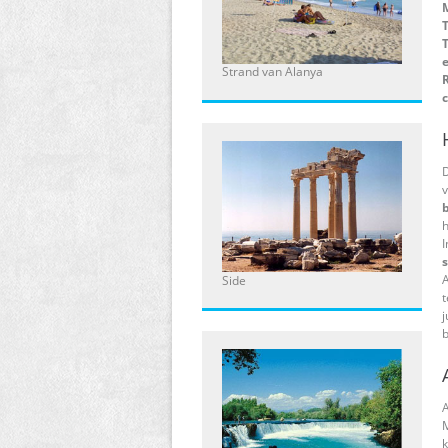
Strand van Alanya
R
c
D
v
h
I
A
Side
t
j
b
A
M
k