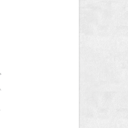
s
s
.
n