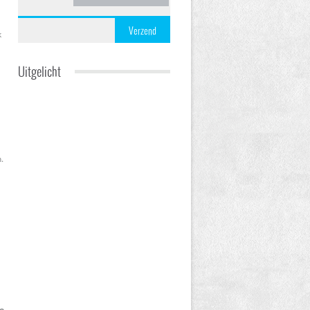
Verzend
k
Uitgelicht
.
e