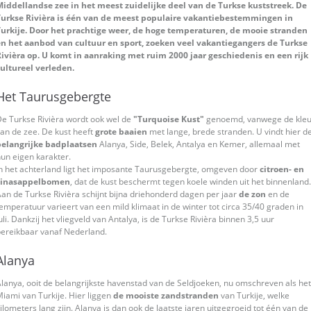
Middellandse zee in het meest zuidelijke deel van de Turkse kuststreek. De
Turkse Rivièra is één van de meest populaire vakantiebestemmingen in
Turkije. Door het prachtige weer, de hoge temperaturen, de mooie stranden
en het aanbod van cultuur en sport, zoeken veel vakantiegangers de Turkse
ivièra op. U komt in aanraking met ruim 2000 jaar geschiedenis en een rijk
ultureel verleden.
Het Taurusgebergte
e Turkse Rivièra wordt ook wel de
"Turquoise Kust"
genoemd, vanwege de kleu
an de zee. De kust heeft
grote baaien
met lange, brede stranden. U vindt hier d
belangrijke badplaatsen
Alanya, Side, Belek, Antalya en Kemer, allemaal met
un eigen karakter.
n het achterland ligt het imposante Taurusgebergte, omgeven door
citroen- en
sinasappelbomen
, dat de kust beschermt tegen koele winden uit het binnenland.
an de Turkse Rivièra schijnt bijna driehonderd dagen per jaar
de zon
en de
emperatuur varieert van een mild klimaat in de winter tot circa 35/40 graden in
uli. Dankzij het vliegveld van Antalya, is de Turkse Rivièra binnen 3,5 uur
ereikbaar vanaf Nederland.
Alanya
lanya, ooit de belangrijkste havenstad van de Seldjoeken, nu omschreven als het
iami van Turkije. Hier liggen
de mooiste zandstranden
van Turkije, welke
ilometers lang zijn. Alanya is dan ook de laatste jaren uitgegroeid tot één van de