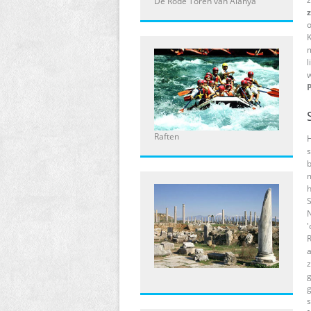
De Rode Toren van Alanya
o
K
l
w
Raften
H
s
b
h
N
'
a
z
g
s