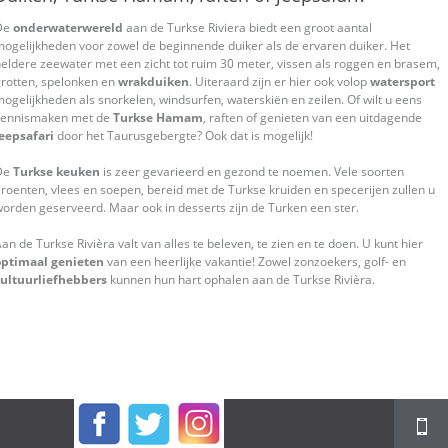
De
onderwaterwereld
aan de Turkse Riviera biedt een groot aantal
ogelijkheden voor zowel de beginnende duiker als de ervaren duiker. Het
eldere zeewater met een zicht tot ruim 30 meter, vissen als roggen en brasem,
rotten, spelonken en
wrakduiken
. Uiteraard zijn er hier ook volop
watersport
ogelijkheden als snorkelen, windsurfen, waterskiën en zeilen. Of wilt u eens
kennismaken met de
Turkse Hamam
, raften of genieten van een uitdagende
eepsafari
door het Taurusgebergte? Ook dat is mogelijk!
De
Turkse keuken
is zeer gevarieerd en gezond te noemen. Vele soorten
roenten, vlees en soepen, bereid met de Turkse kruiden en specerijen zullen u
orden geserveerd. Maar ook in desserts zijn de Turken een ster.
an de Turkse Rivièra valt van alles te beleven, te zien en te doen. U kunt hier
optimaal genieten
van een heerlijke vakantie! Zowel zonzoekers, golf- en
cultuurliefhebbers
kunnen hun hart ophalen aan de Turkse Rivièra.