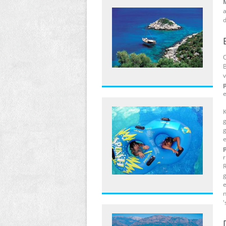
a
d
O
v
e
K
g
g
e
r
R
g
e
n