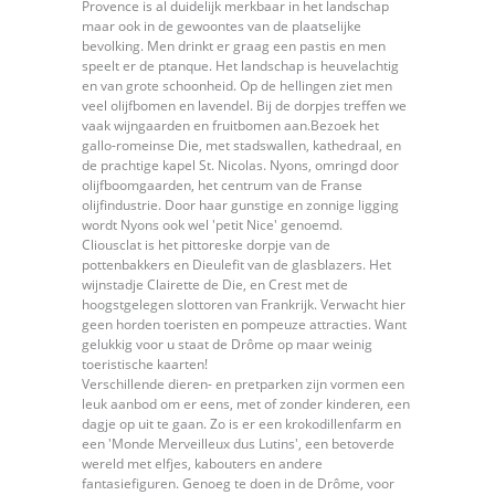
Provence is al duidelijk merkbaar in het landschap
maar ook in de gewoontes van de plaatselijke
bevolking. Men drinkt er graag een pastis en men
speelt er de ptanque. Het landschap is heuvelachtig
en van grote schoonheid. Op de hellingen ziet men
veel olijfbomen en lavendel. Bij de dorpjes treffen we
vaak wijngaarden en fruitbomen aan.Bezoek het
gallo-romeinse Die, met stadswallen, kathedraal, en
de prachtige kapel St. Nicolas. Nyons, omringd door
olijfboomgaarden, het centrum van de Franse
olijfindustrie. Door haar gunstige en zonnige ligging
wordt Nyons ook wel 'petit Nice' genoemd.
Cliousclat is het pittoreske dorpje van de
pottenbakkers en Dieulefit van de glasblazers. Het
wijnstadje Clairette de Die, en Crest met de
hoogstgelegen slottoren van Frankrijk. Verwacht hier
geen horden toeristen en pompeuze attracties. Want
gelukkig voor u staat de Drôme op maar weinig
toeristische kaarten!
Verschillende dieren- en pretparken zijn vormen een
leuk aanbod om er eens, met of zonder kinderen, een
dagje op uit te gaan. Zo is er een krokodillenfarm en
een 'Monde Merveilleux dus Lutins', een betoverde
wereld met elfjes, kabouters en andere
fantasiefiguren. Genoeg te doen in de Drôme, voor