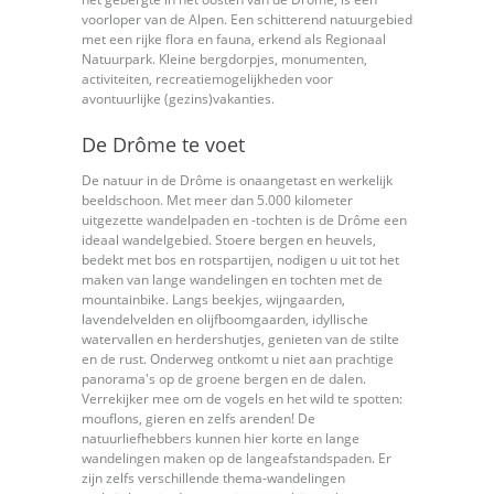
voorloper van de Alpen. Een schitterend natuurgebied
met een rijke flora en fauna, erkend als Regionaal
Natuurpark. Kleine bergdorpjes, monumenten,
activiteiten, recreatiemogelijkheden voor
avontuurlijke (gezins)vakanties.
De Drôme te voet
De natuur in de Drôme is onaangetast en werkelijk
beeldschoon. Met meer dan 5.000 kilometer
uitgezette wandelpaden en -tochten is de Drôme een
ideaal wandelgebied. Stoere bergen en heuvels,
bedekt met bos en rotspartijen, nodigen u uit tot het
maken van lange wandelingen en tochten met de
mountainbike. Langs beekjes, wijngaarden,
lavendelvelden en olijfboomgaarden, idyllische
watervallen en herdershutjes, genieten van de stilte
en de rust. Onderweg ontkomt u niet aan prachtige
panorama's op de groene bergen en de dalen.
Verrekijker mee om de vogels en het wild te spotten:
mouflons, gieren en zelfs arenden! De
natuurliefhebbers kunnen hier korte en lange
wandelingen maken op de langeafstandspaden. Er
zijn zelfs verschillende thema-wandelingen