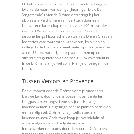
Net als vrijwel alle Franse departementen draagt de
Drôme de naam van een gelijknamige rivier. De
'ongetemde' rivier de Drôme ontspringt bij het
skiplaatsje Valdrôme en slingert zich door een
betoverend landschap om ongeveer 100 km verder
naar het Westen uit te monden in de Rhône. Hij
stroomt langs historische plaatsen als Die en Crest en
leent zich voor waterpret, kanovaren, kajakken en
rafting. In de Drôme zijn veel buitensportorganisaties
actief. U kunt natuurlijk ook plaatsnemen op een
strandje en genieten van de zon! Bij uw vakantiehuis
in de Drôme is altijd wel zo'n riviertje of beekje in de
buurt.
Tussen Vercors en Provence
Een autotocht door de Drôme voert je onder een
blauwe lucht door groene bossen, over tientallen
bergpassen en langs diepe ravijnen. En langs
lavendelvelden! De geurige paarse planten bedekken
een aardig stuk Drôme. Er zijn zelfs speciale
lavendelroutes. Onderweg koop je lavendelolie of
andere afgeleiden. Of volg de andere
indrukwekkende routes door de natuur. De Vercors,
het gebergte in het oosten van de Drôme, is een