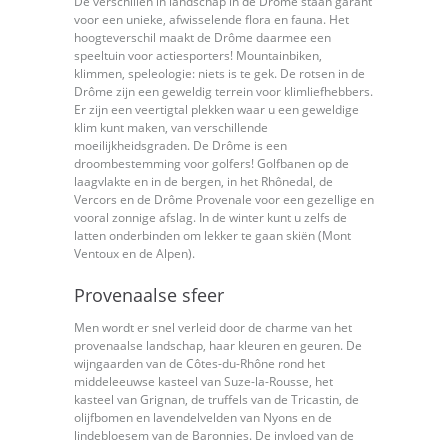
De verschillen in landschap in de Drôme staan garant
voor een unieke, afwisselende flora en fauna. Het
hoogteverschil maakt de Drôme daarmee een
speeltuin voor actiesporters! Mountainbiken,
klimmen, speleologie: niets is te gek. De rotsen in de
Drôme zijn een geweldig terrein voor klimliefhebbers.
Er zijn een veertigtal plekken waar u een geweldige
klim kunt maken, van verschillende
moeilijkheidsgraden. De Drôme is een
droombestemming voor golfers! Golfbanen op de
laagvlakte en in de bergen, in het Rhônedal, de
Vercors en de Drôme Provenale voor een gezellige en
vooral zonnige afslag. In de winter kunt u zelfs de
latten onderbinden om lekker te gaan skiën (Mont
Ventoux en de Alpen).
Provenaalse sfeer
Men wordt er snel verleid door de charme van het
provenaalse landschap, haar kleuren en geuren. De
wijngaarden van de Côtes-du-Rhône rond het
middeleeuwse kasteel van Suze-la-Rousse, het
kasteel van Grignan, de truffels van de Tricastin, de
olijfbomen en lavendelvelden van Nyons en de
lindebloesem van de Baronnies. De invloed van de