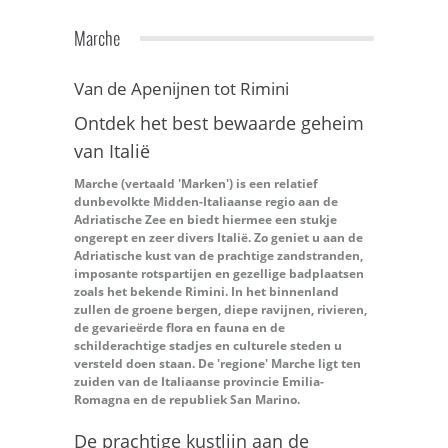
Marche
Van de Apenijnen tot Rimini
Ontdek het best bewaarde geheim
van Italië
Marche (vertaald 'Marken') is een relatief
dunbevolkte Midden-Italiaanse regio aan de
Adriatische Zee en biedt hiermee een stukje
ongerept en zeer divers Italië. Zo geniet u aan de
Adriatische kust van de prachtige zandstranden,
imposante rotspartijen en gezellige badplaatsen
zoals het bekende Rimini. In het binnenland
zullen de groene bergen, diepe ravijnen, rivieren,
de gevarieërde flora en fauna en de
schilderachtige stadjes en culturele steden u
versteld doen staan. De 'regione' Marche ligt ten
zuiden van de Italiaanse provincie Emilia-
Romagna en de republiek San Marino.
De prachtige kustlijn aan de