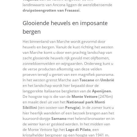
landinwaarts van Ancona liggen de wereldberoemde
druipsteengrotten van Frasassi
.
Glooiende heuvels en imposante
bergen
Het binnenland van Marche wordt gevormd door
heuvels en bergen. Vanuit de kust richting het westen
van Marche komt u door een prachtig landschap van
zacht glooiende heuvels rijk gevuld met olijfbomen,
zonnebloemvelden en wijngaarden. Onderweg kunt u
de verse producten afkomstig van deze velden
proeven terwijl u geniet van een magnifiek panorama.
In het westen grenst Marche aan
Toscane
en
Umbrië
en het landschap wordt hier bepaald door de
langgerekte Italiaanse bergketen van de
Apenijnen
.
De hoogste top is die van de
Monte Vettore
(2476m)
en maakt deel uit van het
Nationaal park Monti
Sibillini
(ten oosten van
Perugia
). In de zomer kunt u
hier heerlijk wandelen of een bezoek brengen aan het
kuuroord-dorpje
Sarnano
met helend bronwater en in
de winter kan er geskied worden. In het midden van
de Monte Vettore ligt het
Lago di Pilato
, een
kristalhelder bergmeer op een hoogte van 1941 m.