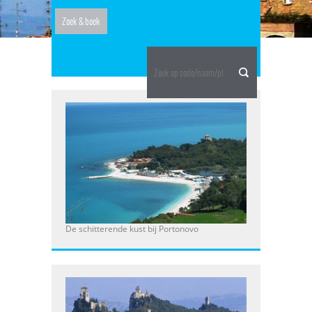
Er even uit..
De schitterende kust bij Portonovo