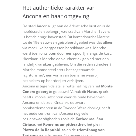
Het authentieke karakter van
Ancona en haar omgeving
De stad
Ancona
ligt aan de Adriatische kust en is de
hoofdstad en belangrijkste stad van Marche. Tevens
is het de enige havenstad. Dit komt doordat Marche
tot de 19e eeuw een geïsoleerd gebied was dat alleen
via moeilijke bergpassen bereikbaar was. Marche
werd toen ontsloten door een spoorlijn langs de kust.
Hierdoor is Marche een authentiek gebied met een
landelijk karakter gebleven. Om die reden stimuleert
Marche momenteel sterk het zogenaamde
'agriturismo', een vorm van toerisme waarbij
bezoekers op boerderijen verblijven.
Ancona is tegen de steile, witte helling van het
Monte
Conero gebergte
gebouwd. Vanuit dit
Natuurpark
heeft u mooie uitzichten over de oude haven van
Ancona en de zee. Ondanks de zware
bombardementen in de Tweede Wereldoorlog heeft
het oude centrum van Ancona nog vele
bezienswaardigheden zoals de
Kathedraal San
Ciriaco
, het
Romeins ampitheather
, het plein
Piazza della Repubblica
en de
triomfboog van
Trajanus
aan de haven. Ongeveer 60 km.