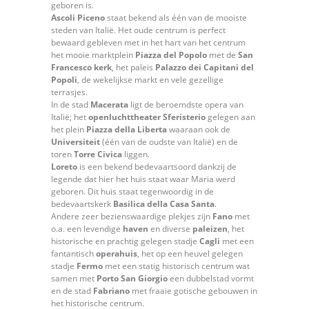
geboren is.
Ascoli Piceno
staat bekend als één van de mooiste
steden van Italië. Het oude centrum is perfect
bewaard gebleven met in het hart van het centrum
het mooie marktplein
Piazza del Popolo
met de
San
Francesco kerk
, het paleis
Palazzo dei Capitani del
Popoli
, de wekelijkse markt en vele gezellige
terrasjes.
In de stad
Macerata
ligt de beroemdste opera van
Italië; het
openluchttheater Sferisterio
gelegen aan
het plein
Piazza della Liberta
waaraan ook de
Universiteit
(één van de oudste van Italië) en de
toren
Torre Civica
liggen.
Loreto
is een bekend bedevaartsoord dankzij de
legende dat hier het huis staat waar Maria werd
geboren. Dit huis staat tegenwoordig in de
bedevaartskerk
Basilica della Casa Santa
.
Andere zeer bezienswaardige plekjes zijn
Fano
met
o.a. een levendige
haven
en diverse
paleizen
, het
historische en prachtig gelegen stadje
Cagli
met een
fantantisch
operahuis
, het op een heuvel gelegen
stadje
Fermo
met een statig historisch centrum wat
samen met
Porto San Giorgio
een dubbelstad vormt
en de stad
Fabriano
met fraaie gotische gebouwen in
het historische centrum.