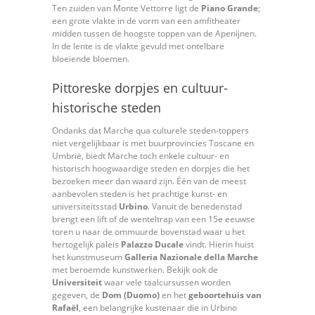
Ten zuiden van Monte Vettorre ligt de
Piano Grande
;
een grote vlakte in de vorm van een amfitheater
midden tussen de hoogste toppen van de Apenijnen.
In de lente is de vlakte gevuld met ontelbare
bloeiende bloemen.
Pittoreske dorpjes en cultuur-
historische steden
Ondanks dat Marche qua culturele steden-toppers
niet vergelijkbaar is met buurprovincies Toscane en
Umbrië, biedt Marche toch enkele cultuur- en
historisch hoogwaardige steden en dorpjes die het
bezoeken meer dan waard zijn. Één van de meest
aanbevolen steden is het prachtige kunst- en
universiteitsstad
Urbino
. Vanuit de benedenstad
brengt een lift of de wenteltrap van een 15e eeuwse
toren u naar de ommuurde bovenstad waar u het
hertogelijk paleis
Palazzo Ducale
vindt. Hierin huist
het kunstmuseum
Galleria Nazionale della Marche
met beroemde kunstwerken. Bekijk ook de
Universiteit
waar vele taalcursussen worden
gegeven, de
Dom (Duomo)
en het
geboortehuis van
Rafaël
, een belangrijke kustenaar die in Urbino