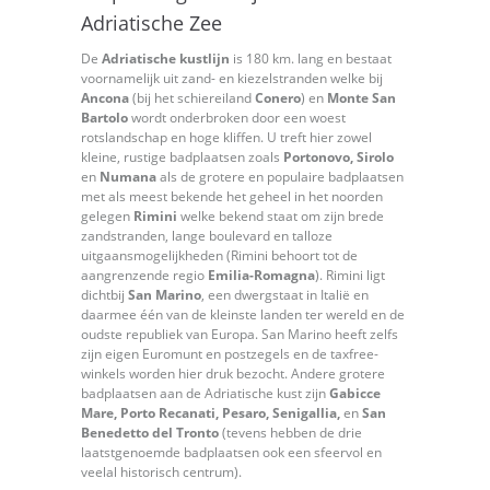
Adriatische Zee
De
Adriatische kustlijn
is 180 km. lang en bestaat
voornamelijk uit zand- en kiezelstranden welke bij
Ancona
(bij het schiereiland
Conero
) en
Monte San
Bartolo
wordt onderbroken door een woest
rotslandschap en hoge kliffen. U treft hier zowel
kleine, rustige badplaatsen zoals
Portonovo, Sirolo
en
Numana
als de grotere en populaire badplaatsen
met als meest bekende het geheel in het noorden
gelegen
Rimini
welke bekend staat om zijn brede
zandstranden, lange boulevard en talloze
uitgaansmogelijkheden (Rimini behoort tot de
aangrenzende regio
Emilia-Romagna
). Rimini ligt
dichtbij
San Marino
, een dwergstaat in Italië en
daarmee één van de kleinste landen ter wereld en de
oudste republiek van Europa. San Marino heeft zelfs
zijn eigen Euromunt en postzegels en de taxfree-
winkels worden hier druk bezocht. Andere grotere
badplaatsen aan de Adriatische kust zijn
Gabicce
Mare, Porto Recanati, Pesaro, Senigallia,
en
San
Benedetto del Tronto
(tevens hebben de drie
laatstgenoemde badplaatsen ook een sfeervol en
veelal historisch centrum).