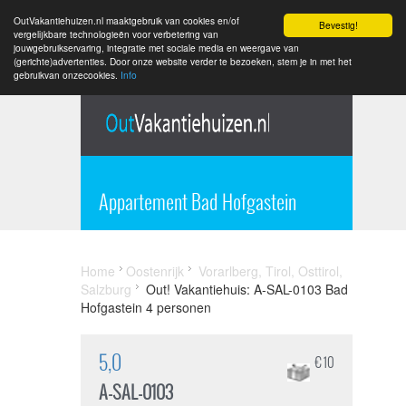
OutVakantiehuizen.nl maaktgebruik van cookies en/of
Bevestig!
vergelijkbare technologieën voor verbetering van
jouwgebruikservaring, integratie met sociale media en weergave van
(gerichte)advertenties. Door onze website verder te bezoeken, stem je in met het
gebruikvan onzecookies.
Info
Appartement Bad Hofgastein
Home
Oostenrijk
Vorarlberg, Tirol, Osttirol,
Salzburg
Out! Vakantiehuis: A-SAL-0103 Bad
Hofgastein 4 personen
5,0
€ 10
A-SAL-0103