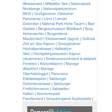
Weissensee
|
Millstätter See
|
Nationalpark
Nockberge
|
Nationalparkzentrum
BIOS
|
Großglockner (Gletscher
Panorama)
|
Lienz
|
Lienzer
Dolomiten
|
National Park Hohe Tauern
|
Bad
Gastein
|
Bergbaumuseum Mühlbach
|
Burg
Hohenwerfen
|
Burgerlebnis
Mauterndorf
|
Eisriesenwelt (ijsgrot)
|
Golfclub
Zell am See-Kaprun
|
Groszglockner
Hochalpenstrasse
|
Hallstatt(er
See)
|
Hochgebirgsstauseen Kaprun
(stuwmeren)
|
Kinderavonturenland & wildpark
Ferleiten
|
Kitzlochklamm
|
Manege
Altachhof
|
Manege
Oberhaitzinggut
|
Panorama
Edelweisspitze
|
Salzburger
Dolomitenstrasse
|
Salzburger
Freilichtmuseum
|
Salzwelten
Hallein
|
Avonturenpark
Familienland
|
Schaubergwerk Kupferplatte
|