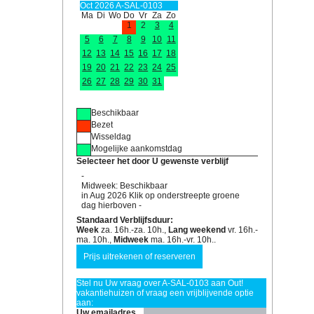
Oct 2026 A-SAL-0103
Ma
Di
Wo
Do
Vr
Za
Zo
1
2
3
4
5
6
7
8
9
10
11
12
13
14
15
16
17
18
19
20
21
22
23
24
25
26
27
28
29
30
31
Beschikbaar
Bezet
Wisseldag
Mogelijke aankomstdag
Selecteer het door U gewenste verblijf
-
Midweek: Beschikbaar
in Aug 2026 Klik op onderstreepte groene
dag hierboven -
Standaard Verblijfsduur:
Week
za. 16h.-za. 10h.,
Lang weekend
vr. 16h.-
ma. 10h.,
Midweek
ma. 16h.-vr. 10h..
Stel nu Uw vraag over A-SAL-0103 aan Out!
vakantiehuizen of vraag een vrijblijvende optie
aan:
Uw emailadres