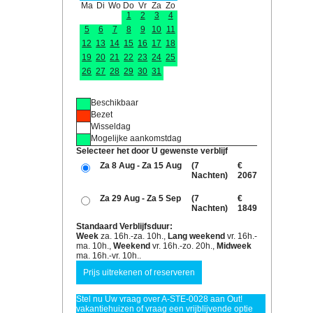
Ma
Di
Wo
Do
Vr
Za
Zo
1
2
3
4
5
6
7
8
9
10
11
12
13
14
15
16
17
18
19
20
21
22
23
24
25
26
27
28
29
30
31
Beschikbaar
Bezet
Wisseldag
Mogelijke aankomstdag
Selecteer het door U gewenste verblijf
Za 8 Aug - Za 15 Aug
(7
€
Nachten)
2067
Za 29 Aug - Za 5 Sep
(7
€
Nachten)
1849
Standaard Verblijfsduur:
Week
za. 16h.-za. 10h.,
Lang weekend
vr. 16h.-
ma. 10h.,
Weekend
vr. 16h.-zo. 20h.,
Midweek
ma. 16h.-vr. 10h..
Stel nu Uw vraag over A-STE-0028 aan Out!
vakantiehuizen of vraag een vrijblijvende optie