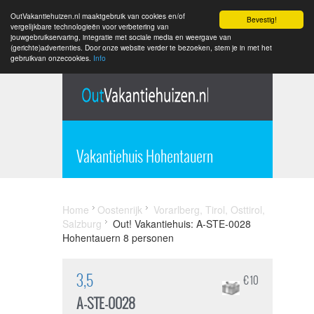
OutVakantiehuizen.nl maaktgebruik van cookies en/of
Bevestig!
vergelijkbare technologieën voor verbetering van
jouwgebruikservaring, integratie met sociale media en weergave van
(gerichte)advertenties. Door onze website verder te bezoeken, stem je in met het
gebruikvan onzecookies.
Info
Vakantiehuis Hohentauern
Home
Oostenrijk
Vorarlberg, Tirol, Osttirol,
Salzburg
Out! Vakantiehuis: A-STE-0028
Hohentauern 8 personen
3,5
€ 10
A-STE-0028