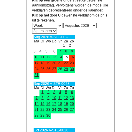
Klik op een groene onderstreepte gewenste
aankomstdag. Vervolgens worden de mogelijke
verblijven gepresenteerd onder de kalender.
Klik op het door U gewenste verblijf om de prijs
uit te rekenen.
Aug 2026 A-STE-0028
Ma
Di
Wo
Do
Vr
Za
Zo
1
2
3
4
5
6
7
8
9
10
11
12
13
14
15
16
17
18
19
20
21
22
23
24
25
26
27
28
29
30
31
Sep 2026 A-STE-0028
Ma
Di
Wo
Do
Vr
Za
Zo
1
2
3
4
5
6
7
8
9
10
11
12
13
14
15
16
17
18
19
20
21
22
23
24
25
26
27
28
29
30
Oct 2026 A-STE-0028