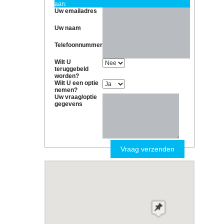
aan:
Uw emailadres
Uw naam
Telefoonnummer
Wilt U
teruggebeld
worden?
Wilt U een optie
nemen?
Uw vraag/optie
gegevens