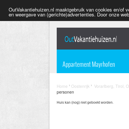
OutVakantiehuizen.nl maaktgebruik van cookies en/of ve
en weergave van (gerichte)advertenties. Door onze web
Appartement Mayrhofen
Home
Oostenrijk
Vorarlberg, Tirol, O
personen
Huis kan (nog) niet geboekt worden.