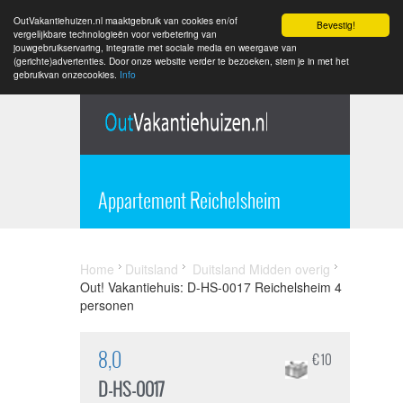
OutVakantiehuizen.nl maaktgebruik van cookies en/of
Bevestig!
vergelijkbare technologieën voor verbetering van
jouwgebruikservaring, integratie met sociale media en weergave van
(gerichte)advertenties. Door onze website verder te bezoeken, stem je in met het
gebruikvan onzecookies.
Info
Appartement Reichelsheim
Home
Duitsland
Duitsland Midden overig
Out! Vakantiehuis: D-HS-0017 Reichelsheim 4
personen
8,0
€ 10
D-HS-0017