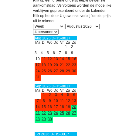
Klik op een groene onderstreepte gewenste
aankomstdag. Vervolgens worden de mogelijke
verblijven gepresenteerd onder de kalender.
Klik op het door U gewenste verblijf om de prijs
uit te rekenen.
Aug 2026 D-HS-0017
Ma
Di
Wo
Do
Vr
Za
Zo
1
2
3
4
5
6
7
8
9
10
11
12
13
14
15
16
17
18
19
20
21
22
23
24
25
26
27
28
29
30
31
Sep 2026 D-HS-0017
Ma
Di
Wo
Do
Vr
Za
Zo
1
2
3
4
5
6
7
8
9
10
11
12
13
14
15
16
17
18
19
20
21
22
23
24
25
26
27
28
29
30
Oct 2026 D-HS-0017