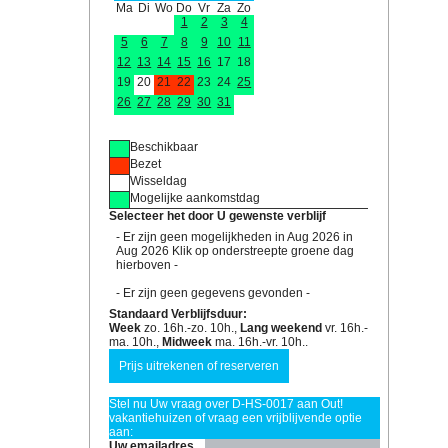
Ma
Di
Wo
Do
Vr
Za
Zo
1
2
3
4
5
6
7
8
9
10
11
12
13
14
15
16
17
18
19
20
21
22
23
24
25
26
27
28
29
30
31
Beschikbaar
Bezet
Wisseldag
Mogelijke aankomstdag
Selecteer het door U gewenste verblijf
- Er zijn geen mogelijkheden in Aug 2026 in
Aug 2026 Klik op onderstreepte groene dag
hierboven -
- Er zijn geen gegevens gevonden -
Standaard Verblijfsduur:
Week
zo. 16h.-zo. 10h.,
Lang weekend
vr. 16h.-
ma. 10h.,
Midweek
ma. 16h.-vr. 10h..
Stel nu Uw vraag over D-HS-0017 aan Out!
vakantiehuizen of vraag een vrijblijvende optie
aan:
Uw emailadres