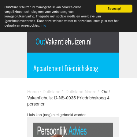
OutVakantiehuizen.nl maaktgebruik van cookies en/of
Bevestig!
vergelijkbare technologieën voor verbetering van
jouwgebruikservaring, integratie met sociale media en weergave van
(gerichte)advertenties. Door onze website verder te bezoeken, stem je in met het
gebruikvan onzecookies.
Info
Appartement Friedrichskoog
Home
Duitsland
Duitsland Noord
Out!
Vakantiehuis: D-NS-0035 Friedrichskoog 4
personen
Huis kan (nog) niet geboekt worden.