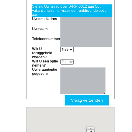
Stel nu Uw vraag over D-RH-0012 aan Out!
vakantiehuizen of vraag een vrijblijvende optie
aan:
Uw emailadres
Uw naam
Telefoonnummer
Wilt U
teruggebeld
worden?
Wilt U een optie
nemen?
Uw vraag/optie
gegevens