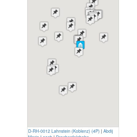
D-RH-0012 Lahnstein (Koblenz) (4P)
|
Abdij
Maria Laach
|
Drachenfelsbahn-