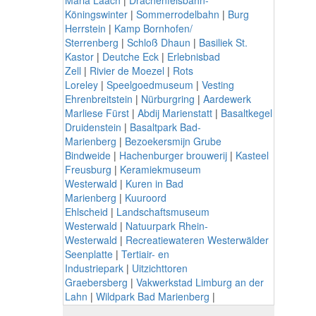
Köningswinter
|
Sommerrodelbahn
|
Burg
Herrstein
|
Kamp Bornhofen/
Sterrenberg
|
Schloß Dhaun
|
Basiliek St.
Kastor
|
Deutche Eck
|
Erlebnisbad
Zell
|
Rivier de Moezel
|
Rots
Loreley
|
Speelgoedmuseum
|
Vesting
Ehrenbreitstein
|
Nürburgring
|
Aardewerk
Marliese Fürst
|
Abdij Marienstatt
|
Basaltkegel
Druidenstein
|
Basaltpark Bad-
Marienberg
|
Bezoekersmijn Grube
Bindweide
|
Hachenburger brouwerij
|
Kasteel
Freusburg
|
Keramiekmuseum
Westerwald
|
Kuren in Bad
Marienberg
|
Kuuroord
Ehlscheid
|
Landschaftsmuseum
Westerwald
|
Natuurpark Rhein-
Westerwald
|
Recreatiewateren Westerwälder
Seenplatte
|
Tertiair- en
Industriepark
|
Uitzichttoren
Graebersberg
|
Vakwerkstad Limburg an der
Lahn
|
Wildpark Bad Marienberg
|