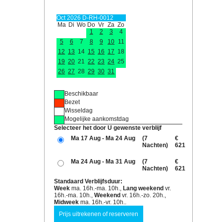
Oct 2026 D-RH-0012
Ma
Di
Wo
Do
Vr
Za
Zo
1
2
3
4
5
6
7
8
9
10
11
12
13
14
15
16
17
18
19
20
21
22
23
24
25
26
27
28
29
30
31
Beschikbaar
Bezet
Wisseldag
Mogelijke aankomstdag
Selecteer het door U gewenste verblijf
Ma 17 Aug - Ma 24 Aug
(7
€
Nachten)
621
Ma 24 Aug - Ma 31 Aug
(7
€
Nachten)
621
Standaard Verblijfsduur:
Week
ma. 16h.-ma. 10h.,
Lang weekend
vr.
16h.-ma. 10h.,
Weekend
vr. 16h.-zo. 20h.,
Midweek
ma. 16h.-vr. 10h..