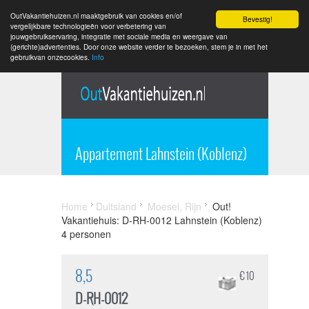
OutVakantiehuizen.nl maaktgebruik van cookies en/of
Bevestig!
vergelijkbare technologieën voor verbetering van
jouwgebruikservaring, integratie met sociale media en weergave van
(gerichte)advertenties. Door onze website verder te bezoeken, stem je in met het
gebruikvan onzecookies.
Info
Appartement Lahnstein (Koblenz)
Home
Duitsland
Moesel, Rijn
Out!
Vakantiehuis: D-RH-0012 Lahnstein (Koblenz)
4 personen
8,5
€ 10
D-RH-0012