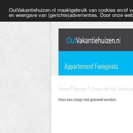
OutVakantiehuizen.nl maaktgebruik van cookies en/of ve
en weergave van (gerichte)advertenties. Door onze web
Appartement Fuengirola
Home
Spanje
Costa del Sol, Andalu
Huis kan (nog) niet geboekt worden.