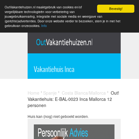
OutVakantiehuizen.nl maaktgebruik van cookies en/of
Bevestig!
vergelijkbare technologieën voor verbetering van
jouwgebruikservaring, integratie met sociale media en weergave van
(gerichte)advertenties. Door onze website verder te bezoeken, stem je in met het
gebruikvan onzecookies.
Info
Vakantiehuis Inca
Home
Spanje
Costa Blanca/Mallorca
Out!
Vakantiehuis: E-BAL-0023 Inca Mallorca 12
personen
Huis kan (nog) niet geboekt worden.