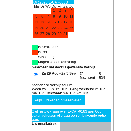
Oct 2026 E-CAT-0183
Ma
Di
Wo
Do
Vr
Za
Zo
1
2
3
4
5
6
7
8
9
10
11
12
13
14
15
16
17
18
19
20
21
22
23
24
25
26
27
28
29
30
31
Beschikbaar
Bezet
Wisseldag
Mogelijke aankomstdag
Selecteer het door U gewenste verblijf
Za 29 Aug - Za 5 Sep
(7
€
Nachten)
858
Standaard Verblijfsduur:
Week
za. 16h.-za. 10h.,
Lang weekend
vr. 16h.-
ma. 10h.,
Midweek
ma. 16h.-vr. 10h..
Stel nu Uw vraag over E-CAT-0183 aan Out!
vakantiehuizen of vraag een vrijblijvende optie
aan:
Uw emailadres