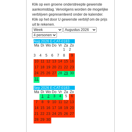
Klik op een groene onderstreepte gewenste
aankomstdag. Vervolgens worden de mogelijke
verblijven gepresenteerd onder de kalender.
Klik op het door U gewenste verblijf om de prijs
uit te rekenen.
Aug 2026 E-CAT-0183
Ma
Di
Wo
Do
Vr
Za
Zo
1
2
3
4
5
6
7
8
9
10
11
12
13
14
15
16
17
18
19
20
21
22
23
24
25
26
27
28
29
30
31
Sep 2026 E-CAT-0183
Ma
Di
Wo
Do
Vr
Za
Zo
1
2
3
4
5
6
7
8
9
10
11
12
13
14
15
16
17
18
19
20
21
22
23
24
25
26
27
28
29
30