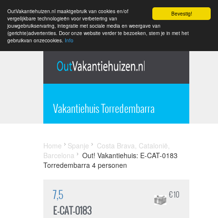
OutVakantiehuizen.nl maaktgebruik van cookies en/of
Bevestig!
vergelijkbare technologieën voor verbetering van
jouwgebruikservaring, integratie met sociale media en weergave van
(gerichte)advertenties. Door onze website verder te bezoeken, stem je in met het
gebruikvan onzecookies.
Info
Vakantiehuis Torredembarra
Home
Spanje
Costa Brava, Catalonië,
Barcelona
Out! Vakantiehuis: E-CAT-0183
Torredembarra 4 personen
7,5
€ 10
E-CAT-0183