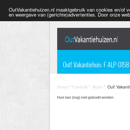
OutVakantiehuizen.nl maaktgebruik van cookies en/of ve
en weergave van (gerichte)advertenties. Door onze web
Out! Vakantiehuis: F-ALP-015
Home
Frankrijk
Alpen
Out! Vakant
Huis kan (nog) niet geboekt worden.