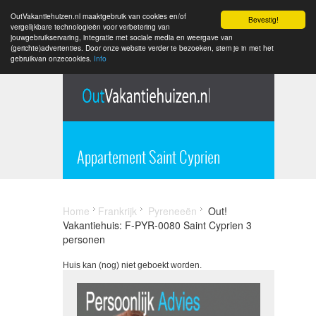
OutVakantiehuizen.nl maaktgebruik van cookies en/of
Bevestig!
vergelijkbare technologieën voor verbetering van
jouwgebruikservaring, integratie met sociale media en weergave van
(gerichte)advertenties. Door onze website verder te bezoeken, stem je in met het
gebruikvan onzecookies.
Info
Appartement Saint Cyprien
Home
Frankrijk
Pyreneeën
Out!
Vakantiehuis: F-PYR-0080 Saint Cyprien 3
personen
Huis kan (nog) niet geboekt worden.