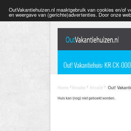
OutVakantiehuizen.nl maaktgebruik van cookies en/of ve
en weergave van (gerichte)advertenties. Door onze web
Out! Vakantiehuis: KR-CK-0007
Home
Kroatie
Kroatië
Out! Vakanti
Huis kan (nog) niet geboekt worden.