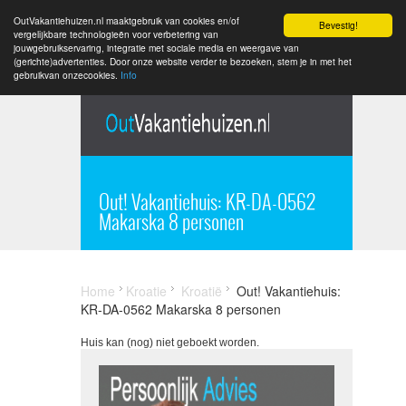
OutVakantiehuizen.nl maaktgebruik van cookies en/of
Bevestig!
vergelijkbare technologieën voor verbetering van
jouwgebruikservaring, integratie met sociale media en weergave van
(gerichte)advertenties. Door onze website verder te bezoeken, stem je in met het
gebruikvan onzecookies.
Info
Out! Vakantiehuis: KR-DA-0562
Makarska 8 personen
Home
Kroatie
Kroatië
Out! Vakantiehuis:
KR-DA-0562 Makarska 8 personen
Huis kan (nog) niet geboekt worden.