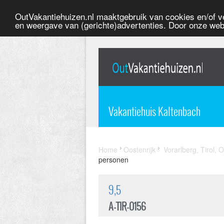
OutVakantiehuizen.nl maaktgebruik van cookies en/of ve
en weergave van (gerichte)advertenties. Door onze web
Vakantiehuis Kaltenbach
Home
Oostenrijk
Vorarlberg, Tirol, O
personen
9,5
A-TIR-0156