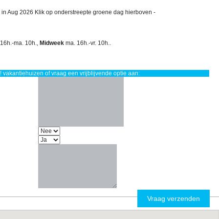
 in Aug 2026 Klik op onderstreepte groene dag hierboven -
 16h.-ma. 10h.,
Midweek
ma. 16h.-vr. 10h..
 vakantiehuizen of vraag een vrijblijvende optie aan: