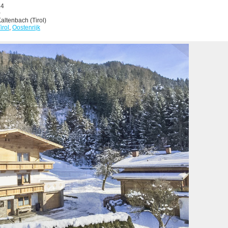
14
0
altenbach (Tirol)
irol
,
Oostenrijk