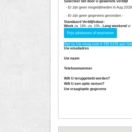
Selecteer het door U gewenste verblijf
- Er zijn geen mogelijkheden in Aug 2026
- Er zijn geen gegevens gevonden -
Standaard Verblijfsduur:
Week
za. 16h.-za. 10h.,
Lang weekend
vr.
Stel nu Uw vraag over A-TIR-0156 aan Out!
Uw emailadres
Uw naam
Telefoonnummer
Wilt U teruggebeld worden?
Wilt U een optie nemen?
Uw vraag/optie gegevens