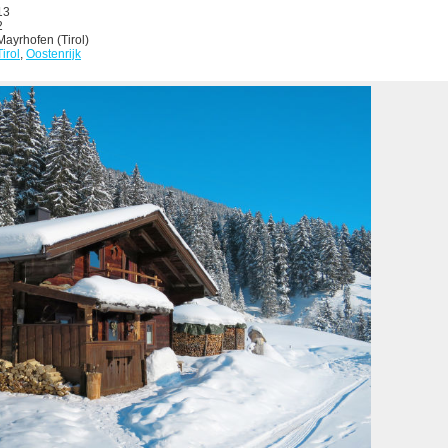
13
2
Mayrhofen (Tirol)
Tirol
,
Oostenrijk