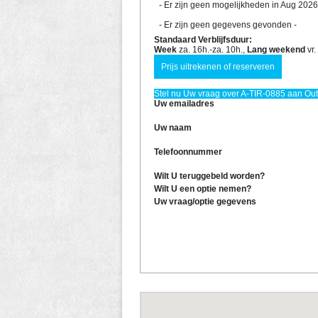
- Er zijn geen mogelijkheden in Aug 2026
- Er zijn geen gegevens gevonden -
Standaard Verblijfsduur:
Week
za. 16h.-za. 10h.,
Lang weekend
vr.
Stel nu Uw vraag over A-TIR-0885 aan Out!
Uw emailadres
Uw naam
Telefoonnummer
Wilt U teruggebeld worden?
Wilt U een optie nemen?
Uw vraag/optie gegevens