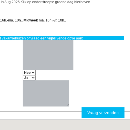
 in Aug 2026 Klik op onderstreepte groene dag hierboven -
 16h.-ma. 10h.,
Midweek
ma. 16h.-vr. 10h..
 vakantiehuizen of vraag een vrijblijvende optie aan: