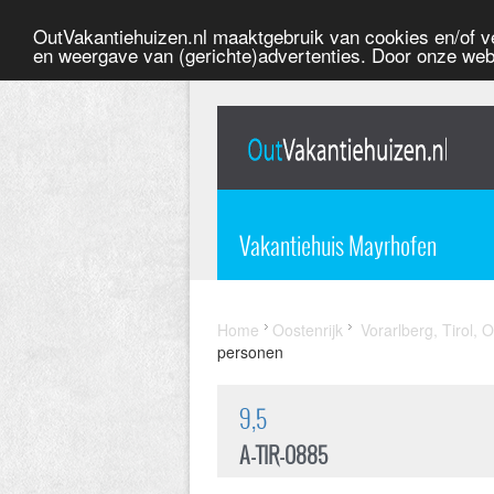
OutVakantiehuizen.nl maaktgebruik van cookies en/of ve
en weergave van (gerichte)advertenties. Door onze web
Vakantiehuis Mayrhofen
Home
Oostenrijk
Vorarlberg, Tirol, O
personen
9,5
A-TIR-0885