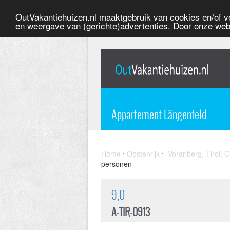
OutVakantiehuizen.nl maaktgebruik van cookies en/of ve
en weergave van (gerichte)advertenties. Door onze web
Appartement Längenfeld
Home
Oostenrijk
Vorarlberg, Tirol, O
personen
9,0
A-TIR-0913