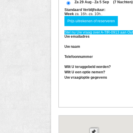
Za 29 Aug - Za 5 Sep
(7 Nachten)
Standaard Verblijfsduur:
Week
za. 16h.-za. 10h..
Stel nu Uw vraag over A-TIR-0913 aan Out!
Uw emailadres
Uw naam
Telefoonnummer
Wilt U teruggebeld worden?
Wilt U een optie nemen?
Uw vraag/optie gegevens