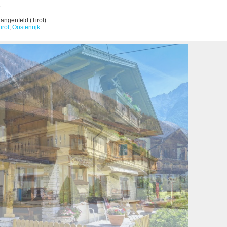
6
2
ängenfeld (Tirol)
irol
,
Oostenrijk