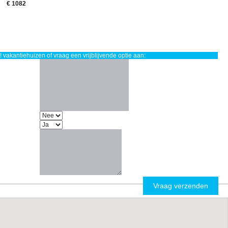
€ 1082
 vakantiehuizen of vraag een vrijblijvende optie aan: