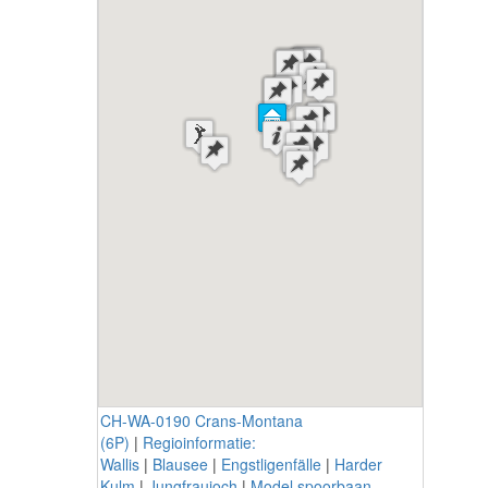
CH-WA-0190 Crans-Montana
(6P)
|
Regioinformatie:
Wallis
|
Blausee
|
Engstligenfälle
|
Harder
Kulm
|
Jungfraujoch
|
Model spoorbaan