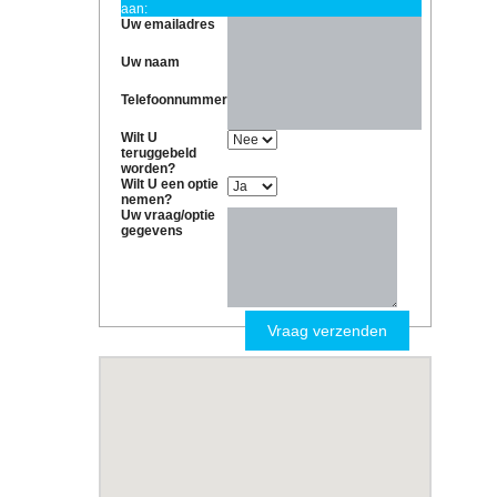
aan:
Uw emailadres
Uw naam
Telefoonnummer
Wilt U
teruggebeld
worden?
Wilt U een optie
nemen?
Uw vraag/optie
gegevens