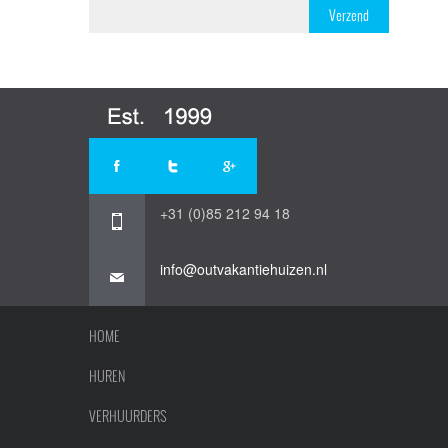
Verzend
+31 (0)85 212 94 18
info@outvakantiehuizen.nl
HOME
HUREN
VERHUURDERS