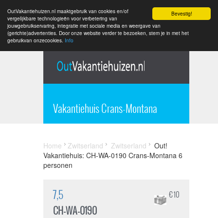
OutVakantiehuizen.nl maaktgebruik van cookies en/of
Bevestig!
vergelijkbare technologieën voor verbetering van
jouwgebruikservaring, integratie met sociale media en weergave van
(gerichte)advertenties. Door onze website verder te bezoeken, stem je in met het
gebruikvan onzecookies.
Info
Vakantiehuis Crans-Montana
Home
Zwitserland
Zwitserland
Out!
Vakantiehuis: CH-WA-0190 Crans-Montana 6
personen
7,5
€ 10
CH-WA-0190