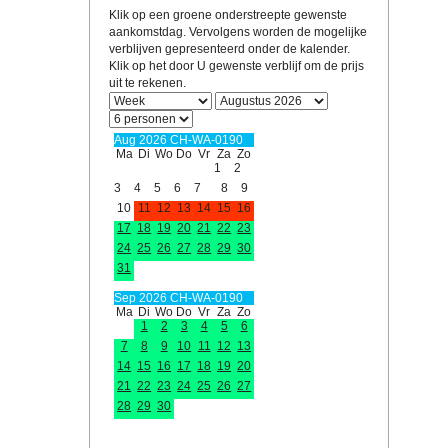
ontana
Montana
Montanain
Montana
Montana
Montanain
Montana
Montana
Mon
Klik op een groene onderstreepte gewenste
de winter
de winter
aankomstdag. Vervolgens worden de mogelijke
verblijven gepresenteerd onder de kalender.
Klik op het door U gewenste verblijf om de prijs
uit te rekenen.
Aug 2026 CH-WA-0190
Ma
Di
Wo
Do
Vr
Za
Zo
1
2
3
4
5
6
7
8
9
10
11
12
13
14
15
16
17
18
19
20
21
22
23
24
25
26
27
28
29
30
31
Sep 2026 CH-WA-0190
Ma
Di
Wo
Do
Vr
Za
Zo
1
2
3
4
5
6
7
8
9
10
11
12
13
14
15
16
17
18
19
20
21
22
23
24
25
26
27
28
29
30