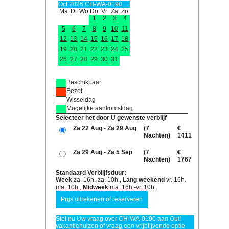
Oct 2026 CH-WA-0190
Ma
Di
Wo
Do
Vr
Za
Zo
1
2
3
4
5
6
7
8
9
10
11
12
13
14
15
16
17
18
19
20
21
22
23
24
25
26
27
28
29
30
31
Beschikbaar
Bezet
Wisseldag
Mogelijke aankomstdag
Selecteer het door U gewenste verblijf
Za 22 Aug - Za 29 Aug
(7
€
Nachten)
1411
Za 29 Aug - Za 5 Sep
(7
€
Nachten)
1767
Standaard Verblijfsduur:
Week
za. 16h.-za. 10h.,
Lang weekend
vr. 16h.-
ma. 10h.,
Midweek
ma. 16h.-vr. 10h..
Stel nu Uw vraag over CH-WA-0190 aan Out!
vakantiehuizen of vraag een vrijblijvende optie