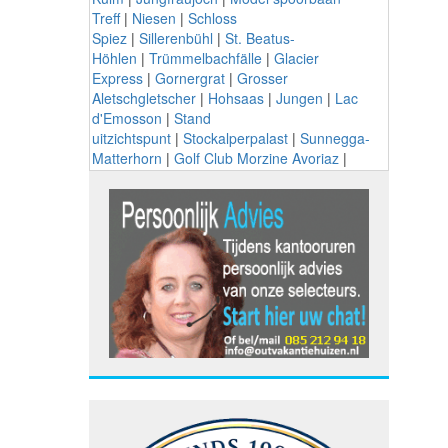
Treff
|
Niesen
|
Schloss
Spiez
|
Sillerenbühl
|
St. Beatus-
Höhlen
|
Trümmelbachfälle
|
Glacier
Express
|
Gornergrat
|
Grosser
Aletschgletscher
|
Hohsaas
|
Jungen
|
Lac
d'Emosson
|
Stand
uitzichtspunt
|
Stockalperpalast
|
Sunnegga-
Matterhorn
|
Golf Club Morzine Avoriaz
|