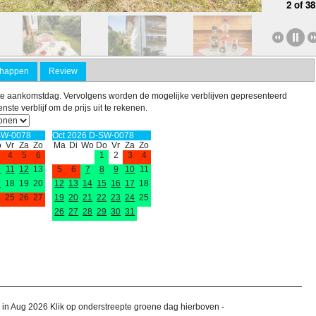
2 of 38
Foto van exterieur van
Foto van exterieur van
Foto van exterieur van
Foto van exterieu
chappen
Review
Appartement
Appartement
Appartement
Appartement
Höchenschwand
Höchenschwand
Höchenschwand
Höchenschwandi
winter
te aankomstdag. Vervolgens worden de mogelijke verblijven gepresenteerd
ste verblijf om de prijs uit te rekenen.
SW-0078
Oct 2026 D-SW-0078
o
Vr
Za
Zo
Ma
Di
Wo
Do
Vr
Za
Zo
4
5
6
1
2
3
4
0
11
12
13
5
6
7
8
9
10
11
7
18
19
20
12
13
14
15
16
17
18
4
25
26
27
19
20
21
22
23
24
25
26
27
28
29
30
31
 in Aug 2026 Klik op onderstreepte groene dag hierboven -