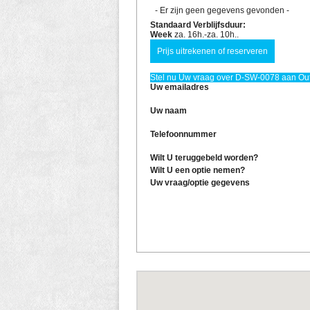
- Er zijn geen gegevens gevonden -
Standaard Verblijfsduur:
Week
za. 16h.-za. 10h..
Stel nu Uw vraag over D-SW-0078 aan Out! 
Uw emailadres
Uw naam
Telefoonnummer
Wilt U teruggebeld worden?
Wilt U een optie nemen?
Uw vraag/optie gegevens