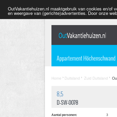
OutVakantiehuizen.nl maaktgebruik van cookies en/of ve
en weergave van (gerichte)advertenties. Door onze web
Appartement Höchenschwand
Home
Duitsland
Zuid Duitsland
Out
8,5
D-SW-0078
Aantal personen:
3