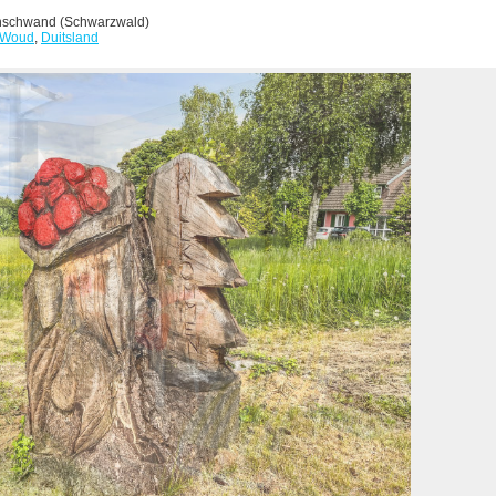
schwand (Schwarzwald)
 Woud
,
Duitsland