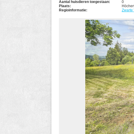
Aantal huisdieren toegestaan:
0
Plaats:
Höchen
Regioinformatie:
Zwarte