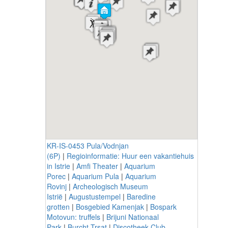
KR-IS-0453 Pula/Vodnjan
(6P)
|
Regioinformatie: Huur een vakantiehuis
in Istrie
|
Amfi Theater
|
Aquarium
Porec
|
Aquarium Pula
|
Aquarium
Rovinj
|
Archeologisch Museum
Istrië
|
Augustustempel
|
Baredine
grotten
|
Bosgebied Kamenjak
|
Bospark
Motovun: truffels
|
Brijuni Nationaal
Park
|
Burcht Trsat
|
Discotheek Club