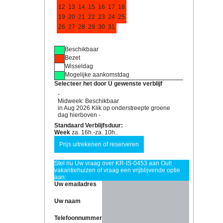
12
13
14
15
16
17
18
19
20
21
22
23
24
25
26
27
28
29
30
31
Beschikbaar
Bezet
Wisseldag
Mogelijke aankomstdag
Selecteer het door U gewenste verblijf
-
Midweek: Beschikbaar
in Aug 2026 Klik op onderstreepte groene
dag hierboven -
Standaard Verblijfsduur:
Week
za. 16h.-za. 10h..
Stel nu Uw vraag over KR-IS-0453 aan Out!
vakantiehuizen of vraag een vrijblijvende optie
aan:
Uw emailadres
Uw naam
Telefoonnummer