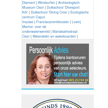
Diamant
|
Windsurfen
|
Archeologisch
Museum Osor
|
Duikschool 'Divesport
Krk'
|
Duikschool 'Diving Cres'
|
Ecologische
centrum Caput
Insulae
|
Franciscanenklooster
|
Losinj
Marine: over de
onderwaterwereld
|
Mariakathedraal
Osor
|
Waterskiën en wakeboarden
|