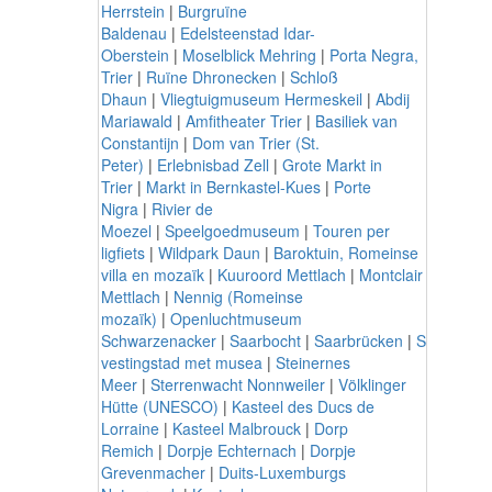
Herrstein
|
Burgruïne
Baldenau
|
Edelsteenstad Idar-
Oberstein
|
Moselblick Mehring
|
Porta Negra,
Trier
|
Ruïne Dhronecken
|
Schloß
Dhaun
|
Vliegtuigmuseum Hermeskeil
|
Abdij
Mariawald
|
Amfitheater Trier
|
Basiliek van
Constantijn
|
Dom van Trier (St.
Peter)
|
Erlebnisbad Zell
|
Grote Markt in
Trier
|
Markt in Bernkastel-Kues
|
Porte
Nigra
|
Rivier de
Moezel
|
Speelgoedmuseum
|
Touren per
ligfiets
|
Wildpark Daun
|
Baroktuin, Romeinse
villa en mozaïk
|
Kuuroord Mettlach
|
Montclair
Mettlach
|
Nennig (Romeinse
mozaïk)
|
Openluchtmuseum
Schwarzenacker
|
Saarbocht
|
Saarbrücken
|
Saarlouis,
vestingstad met musea
|
Steinernes
Meer
|
Sterrenwacht Nonnweiler
|
Völklinger
Hütte (UNESCO)
|
Kasteel des Ducs de
Lorraine
|
Kasteel Malbrouck
|
Dorp
Remich
|
Dorpje Echternach
|
Dorpje
Grevenmacher
|
Duits-Luxemburgs