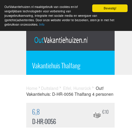
OutVakantiehuizen.nl maaktgebruik van cookies en/of
Bevestig!
vergelijkbare technologieën voor verbetering van
jouwgebruikservaring, integratie met sociale media en weergave van
(gerichte)advertenties. Door onze website verder te bezoeken, stem je in met het
gebruikvan onzecookies.
Info
Vakantiehuis Thalfang
Home
Duitsland
Eifel, Hunsrück
Out!
Vakantiehuis: D-HR-0056 Thalfang 4 personen
6,8
€ 10
D-HR-0056