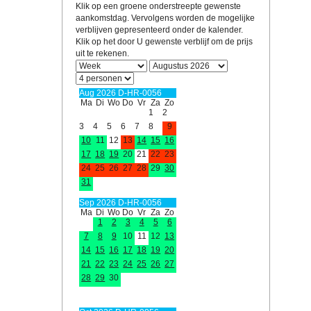
Klik op een groene onderstreepte gewenste
aankomstdag. Vervolgens worden de mogelijke
verblijven gepresenteerd onder de kalender.
Klik op het door U gewenste verblijf om de prijs
uit te rekenen.
Aug 2026 D-HR-0056
Ma
Di
Wo
Do
Vr
Za
Zo
1
2
3
4
5
6
7
8
9
10
11
12
13
14
15
16
17
18
19
20
21
22
23
24
25
26
27
28
29
30
31
Sep 2026 D-HR-0056
Ma
Di
Wo
Do
Vr
Za
Zo
1
2
3
4
5
6
7
8
9
10
11
12
13
14
15
16
17
18
19
20
21
22
23
24
25
26
27
28
29
30