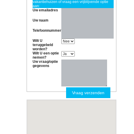
vakantiehuizen of vraag een vrijblijvende optie
aan:
Uw emailadres
Uw naam
Telefoonnummer
Wilt U
teruggebeld
worden?
Wilt U een optie
nemen?
Uw vraag/optie
gegevens