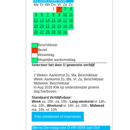
Oct 2026 D-HR-0056
Ma
Di
Wo
Do
Vr
Za
Zo
1
2
3
4
5
6
7
8
9
10
11
12
13
14
15
16
17
18
19
20
21
22
23
24
25
26
27
28
29
30
31
Beschikbaar
Bezet
Wisseldag
Mogelijke aankomstdag
Selecteer het door U gewenste verblijf
-
2 Weken: Aankomst Zo, Ma, Beschikbaar
Week: Aankomst Zo, Ma, Vr, Za, Beschikbaar
Midweek: Beschikbaar
in Aug 2026 Klik op onderstreepte groene
dag hierboven -
Standaard Verblijfsduur:
Week
za. 16h.-za. 10h.,
Lang weekend
vr. 16h.-
ma. 10h.,
Weekend
vr. 16h.-zo. 20h.,
Midweek
ma. 16h.-vr. 10h..
Stel nu Uw vraag over D-HR-0056 aan Out!