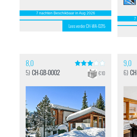
7 nachten Beschikbaar in Aug 2026
7
Lees verder CH-WA-0215
8,0
9,0
5)
CH-GB-0002
6)
CH
€ 10