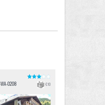
-WA-0208
€ 10