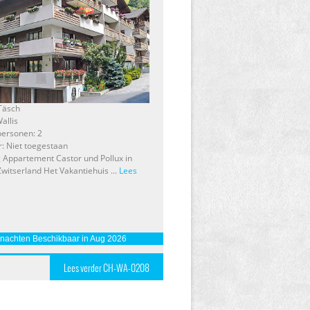
 Täsch
allis
personen: 2
r: Niet toegestaan
g Appartement Castor und Pollux in
Zwitserland Het Vakantiehuis ...
Lees
 nachten Beschikbaar in Aug 2026
Lees verder CH-WA-0208