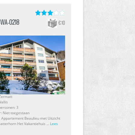
-WA-0218
€ 10
 Zermatt
allis
personen: 3
r: Niet toegestaan
g Appartement Beaulieu met Uitzicht
atterhorn Het Vakantiehuis ...
Lees