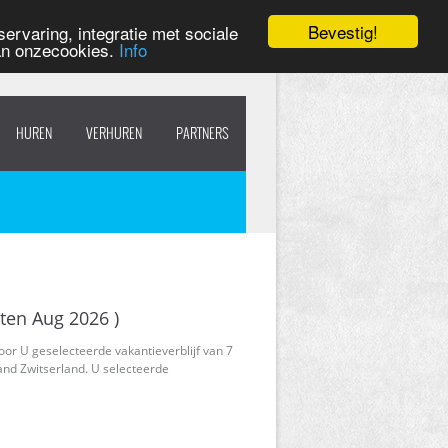
Bevestig!
ervaring, integratie met sociale
van onzecookies.
Info
HUREN
VERHUREN
PARTNERS
ten Aug 2026 )
oor U geselecteerde vakantieverblijf van 7
and Zwitserland. U selecteerde