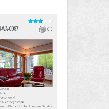
H-WA-0097
€ 10
 Nendaz
allis
personen: 4
r: Niet toegestaan
ment Diana E2 in het Hart van Nendaz