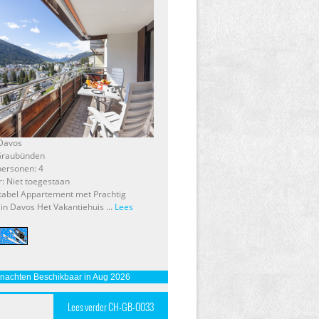
 Davos
 Graubünden
personen: 4
r: Niet toegestaan
abel Appartement met Prachtig
 in Davos Het Vakantiehuis ...
Lees
 nachten Beschikbaar in Aug 2026
Lees verder CH-GB-0033