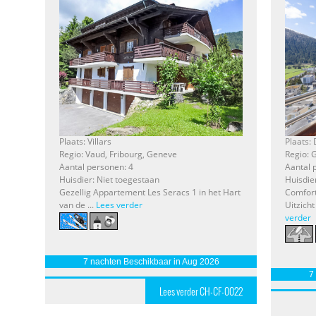
Plaats: Villars
Plaats:
Regio: Vaud, Fribourg, Geneve
Regio:
Aantal personen: 4
Aantal 
Huisdier: Niet toegestaan
Huisdie
Gezellig Appartement Les Seracs 1 in het Hart
Comfort
van de ...
Lees verder
Uitzicht
verder
7 nachten Beschikbaar in Aug 2026
7
Lees verder CH-CF-0022