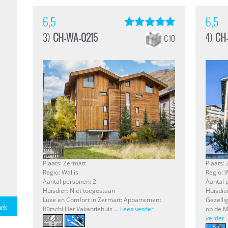
6,5
6,5
3)
CH-WA-0215
4)
CH
€ 10
Plaats: Zermatt
Plaats:
Regio: Wallis
Regio: W
Aantal personen: 2
Aantal 
Huisdier: Niet toegestaan
Huisdie
Luxe en Comfort in Zermatt: Appartement
Gezelli
Rütschi Het Vakantiehuis ...
Lees verder
op de M
verder