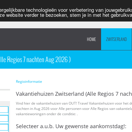
rgelijkbare technologieën voor verbetering van jouwgebruiks
ze website verder te bezoeken, stem je in met het gebruik
HOME
ZWITSERLAND
lle Regios 7 nachten Aug 2026 )
Regioinformatie
Vakantiehuizen Zwitserland (Alle Regios 7 nach
Vind hier de vakantiehuizen van OUT! Travel Vakantiehuizen voor het d
nachten in Aug 2026 voor Alle personen voor Alle Regios van vakantiel
vakantiewoningen onder de conditie: .
Selecteer a.u.b. Uw gewenste aankomstdag!: