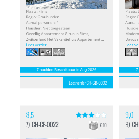
Plaats: Flims
Plaats:
Regio: Graubünden
Regio:
Aantal personen: 4
Aantal 
Huisdier: Niet toegestaan
Huisdie
Gezellig Appartement Girun in Flims,
Modern 
Zwitserland Het Vakantiehuis Appartement ...
Davos m
Lees verder
Lees ve
7 nachten Beschikbaar in Aug 2026
7
Lees verder CH-GB-0002
8,5
9,0
7)
CH-CF-0022
8)
CH
€ 10