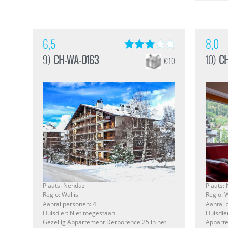
6,5
8,0
9)
CH-WA-0163
10)
C
€ 10
Plaats: Nendaz
Plaats:
Regio: Wallis
Regio: W
Aantal personen: 4
Aantal 
Huisdier: Niet toegestaan
Huisdie
Gezellig Appartement Derborence 25 in het
Apparte