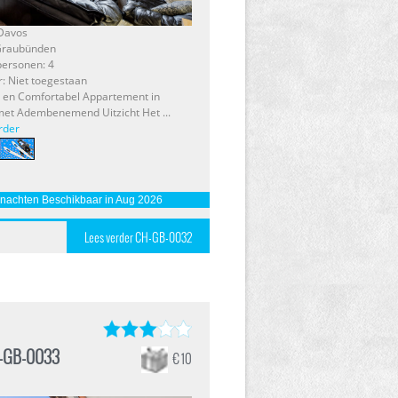
 Davos
 Graubünden
personen: 4
r: Niet toegestaan
en Comfortabel Appartement in
et Adembenemend Uitzicht Het ...
rder
 nachten Beschikbaar in Aug 2026
Lees verder CH-GB-0032
-GB-0033
€ 10