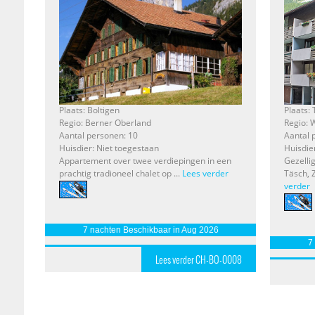
Plaats: Boltigen
Plaats:
Regio: Berner Oberland
Regio: W
Aantal personen: 10
Aantal 
Huisdier: Niet toegestaan
Huisdie
Appartement over twee verdiepingen in een
Gezelli
prachtig tradioneel chalet op ...
Lees verder
Täsch, 
verder
7 nachten Beschikbaar in Aug 2026
7
Lees verder CH-BO-0008