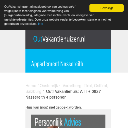
OutVakantiehuizen.nl maaktgebruik van cookies en/of
Bevestig!
vergelijkbare technologieën voor verbetering van
jouwgebruikservaring, integratie met sociale media en weergave van
(gerichte)advertenties. Door onze website verder te bezoeken, stem je in met het
gebruikvan onzecookies.
Info
Appartement Nassereith
Home
Oostenrijk
Vorarlberg, Tirol, Osttirol,
Salzburg
Out! Vakantiehuis: A-TIR-0827
Nassereith 4 personen
Huis kan (nog) niet geboekt worden.