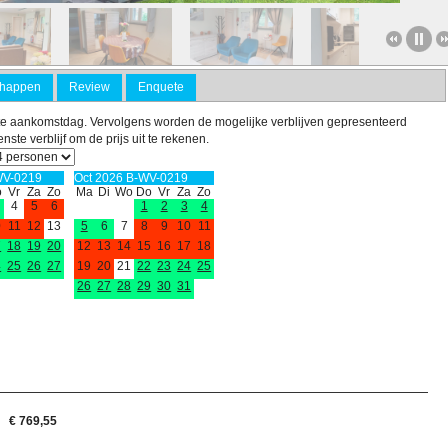
Wonen B-WV-0219
Wonen B-WV-0219
Koken B-WV-0219
Slapen B-WV-0
chappen
Review
Enquete
te aankomstdag. Vervolgens worden de mogelijke verblijven gepresenteerd
ste verblijf om de prijs uit te rekenen.
WV-0219
Oct 2026 B-WV-0219
o
Vr
Za
Zo
Ma
Di
Wo
Do
Vr
Za
Zo
4
5
6
1
2
3
4
0
11
12
13
5
6
7
8
9
10
11
7
18
19
20
12
13
14
15
16
17
18
4
25
26
27
19
20
21
22
23
24
25
26
27
28
29
30
31
€ 769,55