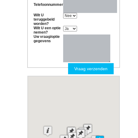
Telefoonnummer
Wilt U
teruggebeld
worden?
Wilt U een optie
nemen?
Uw vraag/optie
gegevens