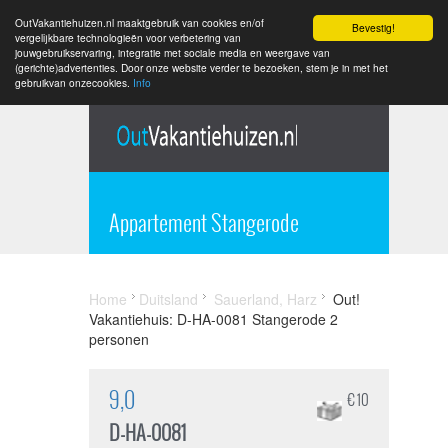
OutVakantiehuizen.nl maaktgebruik van cookies en/of
Bevestig!
vergelijkbare technologieën voor verbetering van
jouwgebruikservaring, integratie met sociale media en weergave van
(gerichte)advertenties. Door onze website verder te bezoeken, stem je in met het
gebruikvan onzecookies.
Info
Appartement Stangerode
Home
Duitsland
Sauerland, Harz
Out!
Vakantiehuis: D-HA-0081 Stangerode 2
personen
9,0
€ 10
D-HA-0081