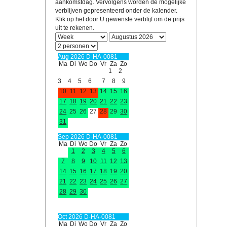
aankomstdag. Vervolgens worden de mogelijke
verblijven gepresenteerd onder de kalender.
Klik op het door U gewenste verblijf om de prijs
uit te rekenen.
Aug 2026 D-HA-0081
Ma
Di
Wo
Do
Vr
Za
Zo
1
2
3
4
5
6
7
8
9
10
11
12
13
14
15
16
17
18
19
20
21
22
23
24
25
26
27
28
29
30
31
Sep 2026 D-HA-0081
Ma
Di
Wo
Do
Vr
Za
Zo
1
2
3
4
5
6
7
8
9
10
11
12
13
14
15
16
17
18
19
20
21
22
23
24
25
26
27
28
29
30
Oct 2026 D-HA-0081
Ma
Di
Wo
Do
Vr
Za
Zo