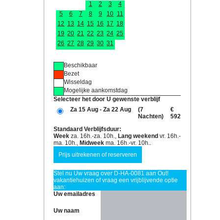
1
2
3
4
5
6
7
8
9
10
11
12
13
14
15
16
17
18
19
20
21
22
23
24
25
26
27
28
29
30
31
Beschikbaar
Bezet
Wisseldag
Mogelijke aankomstdag
Selecteer het door U gewenste verblijf
Za 15 Aug - Za 22 Aug
(7
€
Nachten)
592
Standaard Verblijfsduur:
Week
za. 16h.-za. 10h.,
Lang weekend
vr. 16h.-
ma. 10h.,
Midweek
ma. 16h.-vr. 10h..
Stel nu Uw vraag over D-HA-0081 aan Out!
vakantiehuizen of vraag een vrijblijvende optie
aan:
Uw emailadres
Uw naam