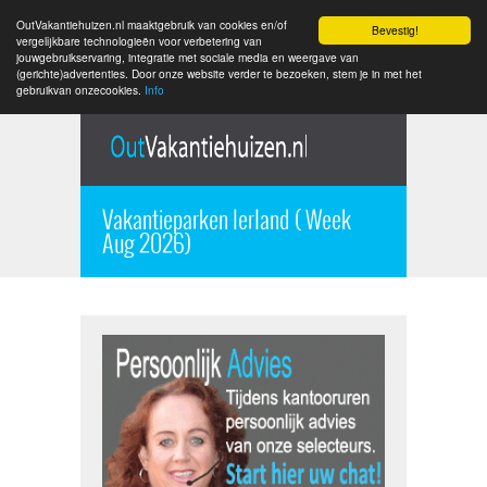
OutVakantiehuizen.nl maaktgebruik van cookies en/of
Bevestig!
vergelijkbare technologieën voor verbetering van
jouwgebruikservaring, integratie met sociale media en weergave van
(gerichte)advertenties. Door onze website verder te bezoeken, stem je in met het
gebruikvan onzecookies.
Info
Vakantieparken Ierland ( Week
Aug 2026)