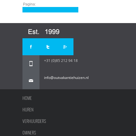
Pagina:
+31 (0)85 212 94 18
info@outvakantiehuizen.nl
HOME
HUREN
VERHUURDERS
OWNERS