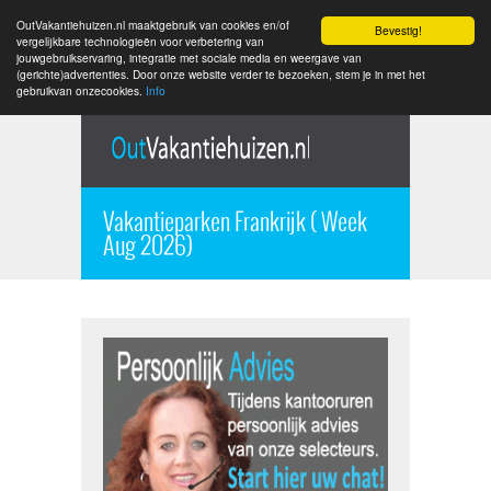
OutVakantiehuizen.nl maaktgebruik van cookies en/of
Bevestig!
vergelijkbare technologieën voor verbetering van
jouwgebruikservaring, integratie met sociale media en weergave van
(gerichte)advertenties. Door onze website verder te bezoeken, stem je in met het
gebruikvan onzecookies.
Info
Vakantieparken Frankrijk ( Week
Aug 2026)