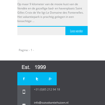
Op maar 9 kilometer van de mooie kust van de
Vendée en de gezellige bad- en havenplaats Saint
Gilles Croix de Vie ligt Le Domaine des Fontenelles.
Het vakantiepark is prachtig gelegen in een
bosachtige ...
Lees verder
Pagina: - 1 -
+31 (0)85 212 94 18
info@outvakantiehuizen.nl