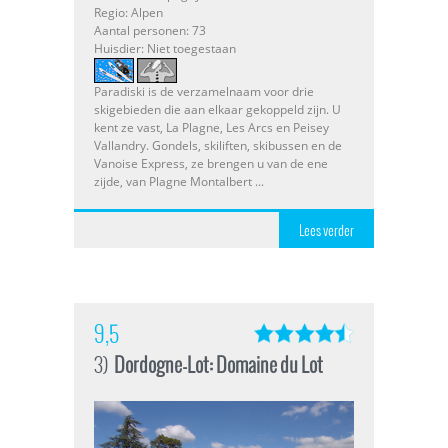
Regio: Alpen
Aantal personen: 73
Huisdier: Niet toegestaan
Paradiski is de verzamelnaam voor drie
skigebieden die aan elkaar gekoppeld zijn. U
kent ze vast, La Plagne, Les Arcs en Peisey
Vallandry. Gondels, skiliften, skibussen en de
Vanoise Express, ze brengen u van de ene
zijde, van Plagne Montalbert ...
Lees verder
9,5
3)
Dordogne-Lot: Domaine du Lot