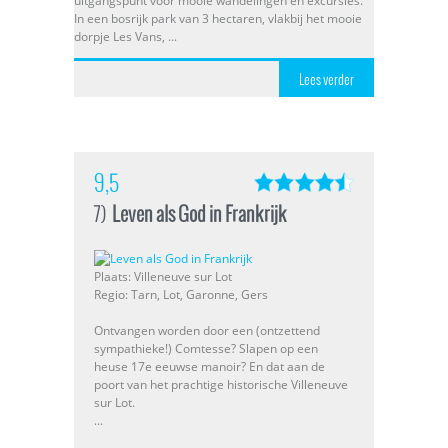
uitgangspunt voor mooie wandelingen en excursies.
In een bosrijk park van 3 hectaren, vlakbij het mooie
dorpje Les Vans, ...
Lees verder
9,5
7)
Leven als God in Frankrijk
Plaats: Villeneuve sur Lot
Regio: Tarn, Lot, Garonne, Gers
Ontvangen worden door een (ontzettend
sympathieke!) Comtesse? Slapen op een
heuse 17e eeuwse manoir? En dat aan de
poort van het prachtige historische Villeneuve
sur Lot.
...